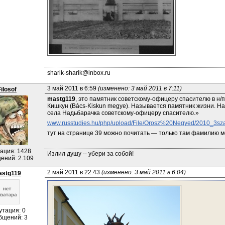
sharik-sharik@inbox.ru
3 май 2011 в 6:59 
(изменено: 3 май 2011 в 7:11)
Filosof
mastg119
, это памятник советскому-офицеру спасителю в н/п
Кишкун (Bács-Kiskun megye). Называется памятник жизни. Н
села Надьбарачка советскому-офицеру спасителю.»
www.russtudies.hu/php/upload/File/Orosz%20Negyed/2010_3sz
тут на странице 39 можно почитать — только там фамилию м
ация: 1428
Излил душу -- убери за собой!
ений: 2.109
2 май 2011 в 22:43 
(изменено: 3 май 2011 в 6:04)
stg119
утация: 0
бщений: 3