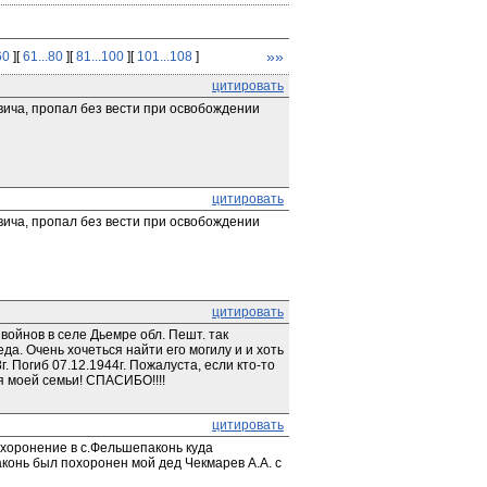
»»
60
][
61...80
][
81...100
][
101...108
]
цитировать
ича, пропал без вести при освобождении 
цитировать
ича, пропал без вести при освобождении 
цитировать
ойнов в селе Дьемре обл. Пешт. так 
а. Очень хочеться найти его могилу и и хоть 
 Погиб 07.12.1944г. Пожалуста, если кто-то 
я моей семьи! СПАСИБО!!!! 
цитировать
ахоронение в с.Фельшепаконь куда 
аконь был похоронен мой дед Чекмарев А.А. с 