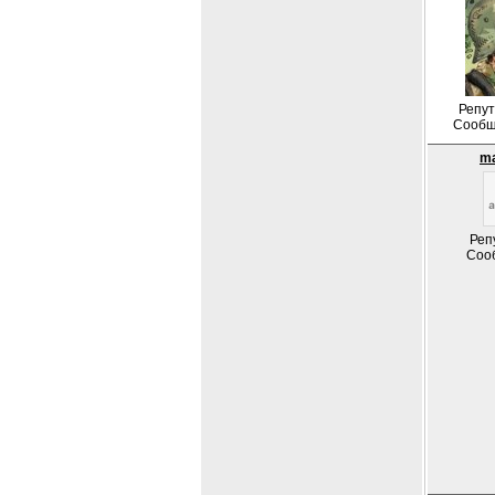
Репут
Сообщ
ma
Реп
Соо