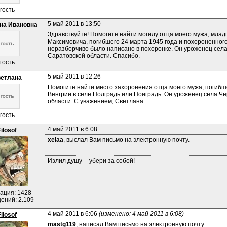
гость
5 май 2011 в 13:50
на Ивановна
Здравствуйте! Помогите найти могилу отца моего мужа, млад
Максимовича, погибшего 24 марта 1945 года и похороненного 
неразборчиво было написано в похоронке. Он уроженец села 
Саратовской области. Спасибо.
гость
5 май 2011 в 12:26
етлана
Помогите найти место захоронения отца моего мужа, погибше
Венгрии в селе Полградь или Поиградь. Он уроженец села Че
области. С уважением, Светлана.
гость
4 май 2011 в 6:08
Filosof
xelaa
, выслал Вам письмо на электронную почту.
Излил душу -- убери за собой!
ация: 1428
ений: 2.109
4 май 2011 в 6:06 
(изменено: 4 май 2011 в 6:08)
Filosof
mastg119
, написал Вам письмо на электронную почту.