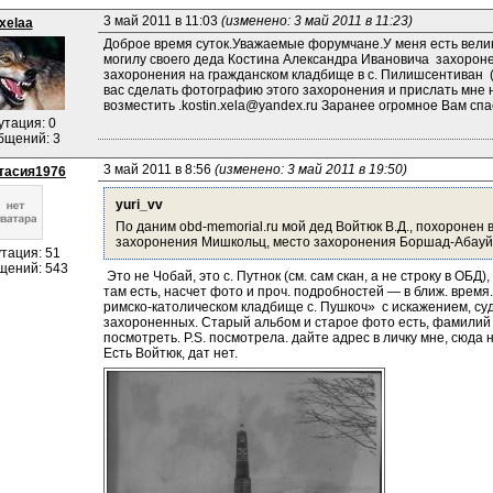
3 май 2011 в 11:03 
(изменено: 3 май 2011 в 11:23)
xelaa
Доброе время суток.Уважаемые форумчане.У меня есть велика
могилу своего деда Костина Александра Ивановича  захороне
захоронения на гражданском кладбище в с. Пилишсентиван  (Pi
вас сделать фотографию этого захоронения и прислать мне н
возместить .kostin.xela@yandex.ru Заранее огромное Вам сп
утация: 0
бщений: 3
3 май 2011 в 8:56 
(изменено: 3 май 2011 в 19:50)
тасия1976
yuri_vv
По даним obd-memorial.ru мой дед Войтюк В.Д., похоронен в
захоронения Мишкольц, место захоронения Боршад-Абауй 
тация: 51
щений: 543
 Это не Чобай, это с. Путнок (см. сам скан, а не строку в ОБ
там есть, насчет фото и проч. подробностей — в ближ. время. 
римско-католическом кладбище с. Пушкоч»  с искажением, суд
захороненных. Старый альбом и старое фото есть, фамилий в
посмотреть. P.S. посмотрела. дайте адрес в личку мне, сюда 
Есть Войтюк, дат нет.