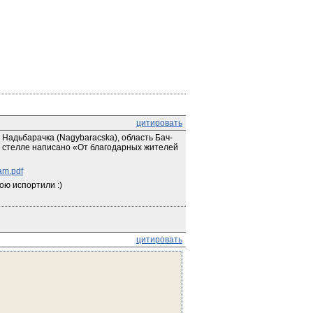
цитировать
 Надьбарачка (Nagybaracska), область Бач-
а стелле написано «От благодарных жителей 
am.pdf
ою испортили :)
цитировать