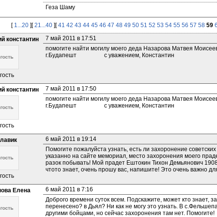
Геза Шаму
[
1...20
][
21...40
][
41
42
43
44
45
46
47
48
49
50
51
52
53
54
55
56
57
58
59
7 май 2011 в 17:51
ий константин
помогите найти могилу моего деда Назарова Матвея Моисеев
г.Будапешт                   с уважением, Константин
гость
7 май 2011 в 17:50
ий константин
помогите найти могилу моего деда Назарова Матвея Моисеев
г.Будапешт                   с уважением, Константин
гость
6 май 2011 в 19:14
лавик
Помогите пожалуйста узнать, есть ли захоронение советских в
указанно на сайте мемориал, место захоронения моего прадед
разок побывать! Мой прадет Ештокин Тихон Демьянович 1908г.
чтото знает, очень прошу вас, напишите! Это очень важно дл
гость
6 май 2011 в 7:16
ова Елена
Доброго времени суток всем. Подскажите, может кто знает, з
перенесено? в Дьял? Ни как не могу это узнать. В с.Фельшеп
другими бойцами, но сейчас захоронения там нет. Помогите!