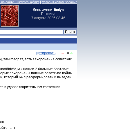
|
на сайте - Hirdetési ajánlat
Условия использования
День имени:
Ibolya
Пятница
7 августа 2026 08:46
цитировать
10
j, там говорят, есть захоронения советских 
naföldvár, мы нашли 2 большие братские 
оторых похоронены павшие советские войны. 
зон, который был расформирован и выведен 
тся в удовлетворительном состоянии.
ант
лейтенант