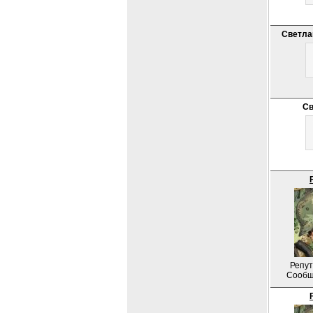
Светла
Св
Репут
Сообщ