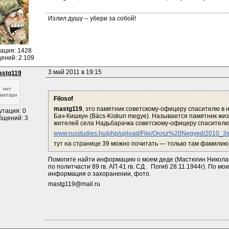
Излил душу -- убери за собой!
ация: 1428
ений: 2.109
3 май 2011 в 19:15
stg119
Filosof
mastg119
, это памятник советскому-офицеру спасителю в н
утация: 0
Бач-Кишкун (Bács-Kiskun megye). Называется памятник жиз
бщений: 3
жителей села Надьбарачка советскому-офицеру спасителю
www.russtudies.hu/php/upload/File/Orosz%20Negyed/2010_3
тут на странице 39 можно почитать — только там фамилию
Помогите найти информацию о моем деде (Мастюгин Николай
по политчасти 89 гв. АП 41 гв. СД .  Погиб 28.11.1944г). По м
информация о захоранении, фото.
mastg119@mail.ru