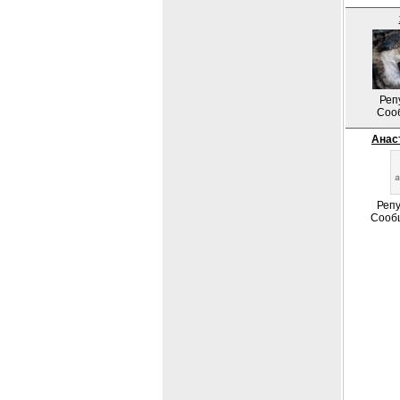
Реп
Соо
Анас
Репу
Сооб