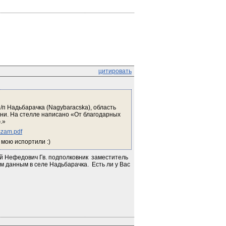
цитировать
/п Надьбарачка (Nagybaracska), область 
ни. На стелле написано «От благодарных 
.»
szam.pdf
 мою испортили :)
 Нефедович Гв. подполковник  заместитель 
оим данным в селе Надьбарачка.  Есть ли у Вас 