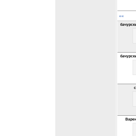
««
бачурск
бачурск
с
Варен