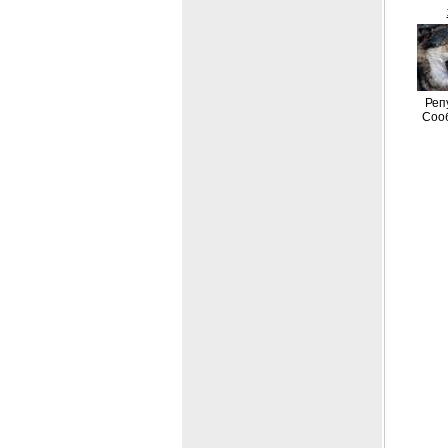
Реп
Соо