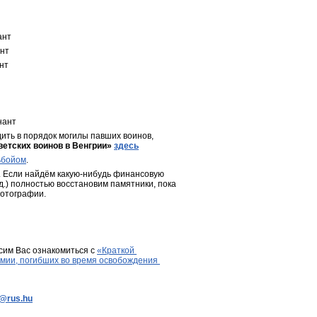
ант
ант
нт
нант
ить в порядок могилы павших воинов, 
ветских воинов в Венгрии»
здесь
ьбойом
.
 Если найдём какую-нибудь финансовую 
д.) полностью восстановим памятники, пока 
фотографии.
сим Вас ознакомиться с 
«Краткой 
мии, погибших во время освобождения 
e@rus.hu