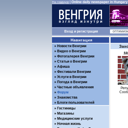
|
Online daily newspaper in Hungary
На главную
Вход
и
регистрация
Навигация
Новости Венгрии
Зах
Видео о Венгрии
sa
Фотогалерея Венгрии
Статьи о Венгрии
Афиша
Фестивали Венгрии
Услуги в Венгрии
Погода в Венгрии
Частные объявления
Репу
Сооб
Форум
Знакомства
Блоги пользователей
Гостиницы
Магазины
Медицинские услуги
Ночная жизнь