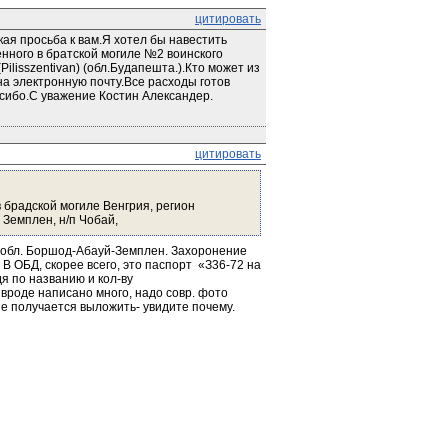
цитировать
я просьба к вам.Я хотел бы навестить 
нного в братской могиле №2 воинского 
lisszentivan) (обл.Будапешта.).Кто может из 
а электронную почту.Все расходы готов 
асибо.С уважение Костин Александер.
цитировать
 брадской могиле Венгрия, регион 
Земплен, н/п Чобай,
Д), обл. Боршод-Абауй-Земплен. Захоронение 
В ОБД, скорее всего, это паспорт  «З36-72 на 
я по названию и кол-ву 
роде написано много, надо совр. фото 
не получается выложить- увидите почему. 