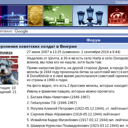
Реклама 
Форум
оронения советских солдат в Венгрии
27 июня 2007 в 13:25 
(изменено: 1 сентября 2016 в 9:44)
mugeza
Недалеко от Шолта, в 30-и км есть село Harta и село Dunapata
воинов, мы пока его не нашли, хотя были там.
Прямо напротив Шолта, на другой стороне Дуная, в городе Du
могилы (в 1944 году произошла битва за шолтский мост) в к
В Dunaföldvár-е в своё время располагался советский гарни
из страны в 1990-х годах.
На фото видно, что есть 2 братские могилы, которые находя
тация: 10
Имена и фамилии павших, которые можно прочитать:
щений: 21
1. Батаев Иван Никитович (1946-1967)
2. Гибалуллин Т.В. (1946-1967)
3. Рогулев Алексей Петрович (1922-05.12.1944), ст. лейтенант
4. Сергеев Иван Абрамович (1918-05.12.1944) лейтенант
5. Исмайлов Кадар Мусинбович (1917-03.12.1944) мл. лейтен
6. Шакиров Нурислан Пнамадоянович (1923-03.12.1944) мл. 