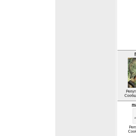
Репут
Сообщ
ma
Реп
Соо