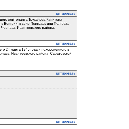
цитировать
шего лейтенанта Труханова Капитона 
в Венгрии, в селе Поиградь или Полградь, 
Чернава, Ивантеевского района, 
цитировать
го 24 марта 1945 года и похороненного в 
рнава, Ивантеевского района, Саратовской 
цитировать
цитировать