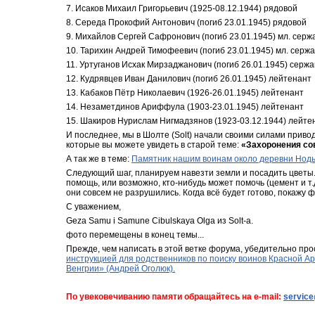
7. Исаков Михаил Григорьевич (1925-08.12.1944) рядовой
8. Середа Прокофий Антонович (погиб 23.01.1945) рядовой
9. Михайлов Сергей Сафронович (погиб 23.01.1945) мл. серж
10. Тарихин Андрей Тимофеевич (погиб 23.01.1945) мл. серж
11. Уртуганов Исхак Мирзаджанович (погиб 26.01.1945) сержа
12. Кудрявцев Иван Данилович (погиб 26.01.1945) лейтенант
13. Кабаков Пётр Николаевич (1926-26.01.1945) лейтенант
14. Незаметдинов Ариффула (1903-23.01.1945) лейтенант
15. Шакиров Нурислам Нигмадзянов (1923-03.12.1944) лейте
И последнее, мы в Шолте (Solt) начали своими силами привод
которые вы можете увидеть в старой теме: 
«Захоронения со
А так же в теме: 
Памятник нашим воинам около деревни Нод
Следующий шаг, планируем навезти земли и посадить цветы.
помощь, или возможно, кто-нибудь может помочь (цемент и т.
они совсем не разрушились. Когда всё будет готово, покажу 
С уважением,
Geza Samu i Samune Cibulskaya Olga из Solt-а.
фото перемещены в конец темы...
Прежде, чем написать в этой ветке форума, убедительно про
инструкцией для родственников по поиску воинов Красной Ар
Венгрии» (Андрей Оголюк).
По увековечиванию памяти обращайтесь на e-mail: 
servic