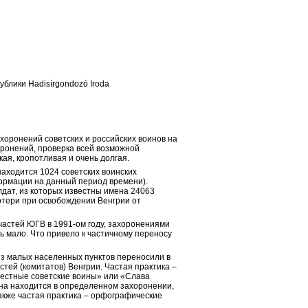
блики Hadisírgondozó Iroda
оронений советских и российских воинов на 
ронений, проверка всей возможной 
кая, кропотливая и очень долгая.
аходится 1024 советских воинских 
рмации на данный период времени). 
дат, из которых известны имена 24063 
ери при освобождении Венгрии от 
 частей ЮГВ в 1991-ом году, захоронениями 
 мало. Что привело к частичному переносу 
из малых населенных пунктов переносили в 
тей (комитатов) Венгрии. Частая практика – 
естные советские воины» или «Слава 
на находится в определенном захоронении, 
акже частая практика – орфографические 