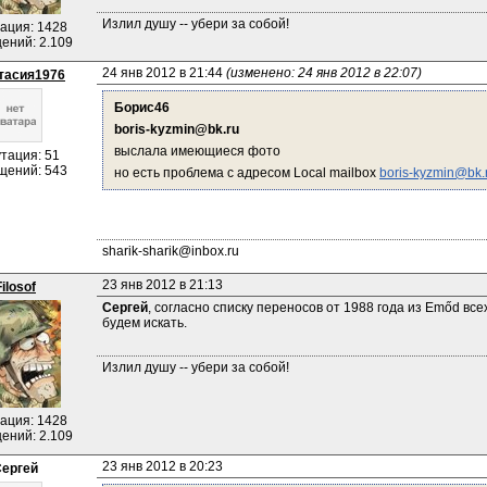
Излил душу -- убери за собой!
ация: 1428
ений: 2.109
24 янв 2012 в 21:44 
(изменено: 24 янв 2012 в 22:07)
тасия1976
Борис46
boris-kyzmin@bk.ru
выслала имеющиеся фото
тация: 51
щений: 543
но есть проблема с адресом Local mailbox 
boris-kyzmin@bk.
sharik-sharik@inbox.ru
23 янв 2012 в 21:13
Filosof
Сергей
, согласно списку переносов от 1988 года из Emőd всех
будем искать.
Излил душу -- убери за собой!
ация: 1428
ений: 2.109
23 янв 2012 в 20:23
ергей