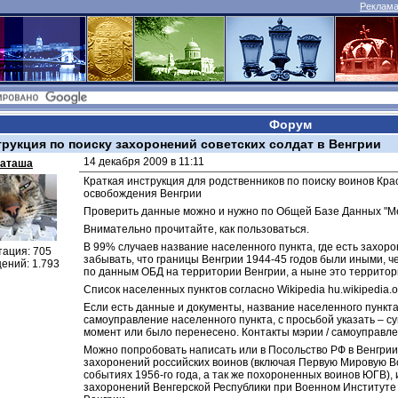
Реклама 
Форум
трукция по поиску захоронений советских солдат в Венгрии
14 декабря 2009 в 11:11
аташа
Краткая инструкция для родственников по поиску воинов Кра
освобождения Венгрии
Проверить данные можно и нужно по Общей Базе Данных "М
Внимательно прочитайте, как пользоваться.
В 99% случаев название населенного пункта, где есть захоро
тация: 705
забывать, что границы Венгрии 1944-45 годов были иными, чем
ений: 1.793
по данным ОБД на территории Венгрии, а ныне это территори
Список населенных пунктов согласно Wikipedia hu.wikipedia.o
Если есть данные и документы, название населенного пункта,
самоуправление населенного пункта, с просьбой указать – с
момент или было перенесено. Контакты мэрии / самоуправле
Можно попробовать написать или в Посольство РФ в Венгрии,
захоронений российских воинов (включая Первую Мировую Во
событиях 1956-го года, а так же похороненных воинов ЮГВ), 
захоронений Венгерской Республики при Военном Институте