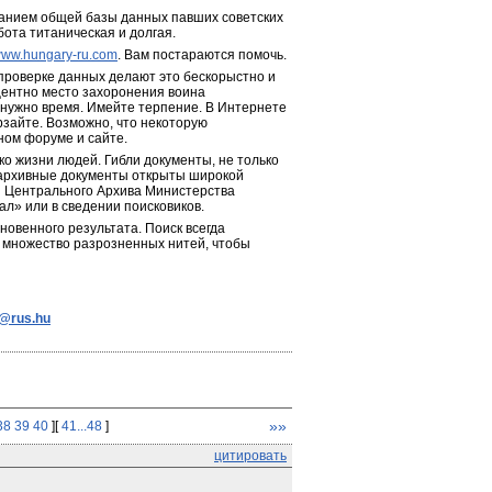
анием общей базы данных павших советских 
бота титаническая и долгая.
ww.hungary-ru.com
. Вам постараются помочь.
 проверке данных делают это бескорыстно и 
центно место захоронения воина 
 нужно время. Имейте терпение. В Интернете 
зайте. Возможно, что некоторую 
ном форуме и сайте.
о жизни людей. Гибли документы, не только 
 архивные документы открыты широкой 
я Центрального Архива Министерства 
л» или в сведении поисковиков.
новенного результата. Поиск всегда 
 множество разрозненных нитей, чтобы 
e@rus.hu
»»
38
39
40
][
41...48
]
цитировать