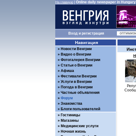
|
Online daily newspaper in Hungary
На главную
Вход
и
регистрация
Навигация
Новости Венгрии
Инс
Видео о Венгрии
Н
Фотогалерея Венгрии
Статьи о Венгрии
Афиша
Фестивали Венгрии
Услуги в Венгрии
Репу
Погода в Венгрии
Сообщ
Частные объявления
Форум
Знакомства
Блоги пользователей
Гостиницы
Магазины
Медицинские услуги
Ночная жизнь