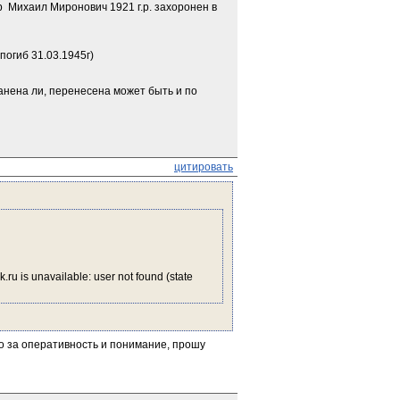
 Михаил Миронович 1921 г.р. захоронен в 
погиб 31.03.1945г)
ена ли, перенесена может быть и по 
цитировать
 is unavailable: user not found (state 
о за оперативность и понимание, прошу 