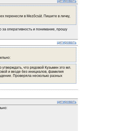
цитировать
ех перенесли в Mezőcsát. Пишите в личку, 
о за оперативность и понимание, прошу 
цитировать
вильно:
 утверждать, что рядовой Кузьмин это мл.
довой и везде без инициалов, фамилия
адение. Проверяла несколько разных
цитировать
льно: