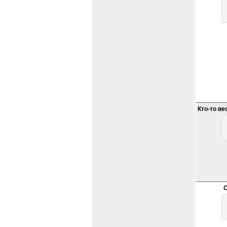
Кто-то в
С