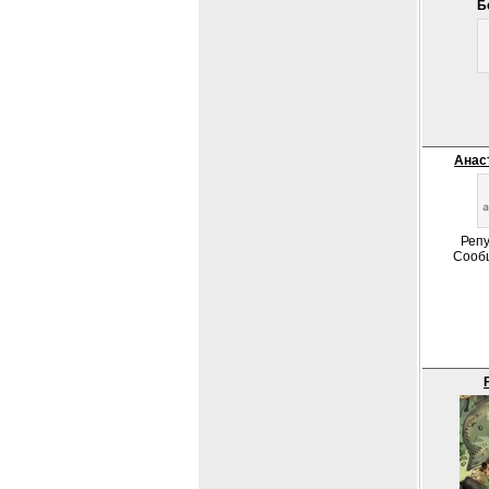
Б
Анас
Репу
Сооб