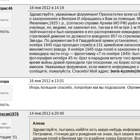
18 янв 2012 в 14:19
орис46
Здравствуйте, уважаемые форумчане! Признателен всем за Ва
о захоронениях в Венгрии.И обращаюсь к Вам за помощью. М
Яковлевич,1925 г. р., (согласно справке Архива МО РФ) ушёл н
училище, но, видимо, не закончил его, так как в 44-м при 1-
гость
лейтенантов и был направлен в его распоряжение командиром
стрелковой дивизии по должности взводного 957-го стрелков
Звезды. По документам 9-й Гвардейской армии установлено, чт
ноябре 1945 года проходил службу в 131 армейском запасном
миномётного взвода. 9 ноября 1945 года погиб и захоронен в 
командира части отцу — фронтовику «7-го ноября 1945г. был т
фотография октября 45-го: брат в парадном кителе того врем
время войны домой приходили три похоронки, но Борис оста
именем. Уважаемые форумчане, если имеете информацию о 
сообщите, пожалуйста. Спасибо! Мой адрес: 
boris-kyzmin@b
16 янв 2012 в 13:01
лора
Игорь большое спасибо, попробую как вы подсказали. Огромн
гость
14 янв 2012 в 20:40
тасия1976
Алена
Здравствуйте, пытаюсь наййти хоть какую-нибудь информа
Петровиче, тточную дату рождения не знаю, был скорее вс
тация: 51
данным погиб в Венгрии где-то в районе озера Балатон. В