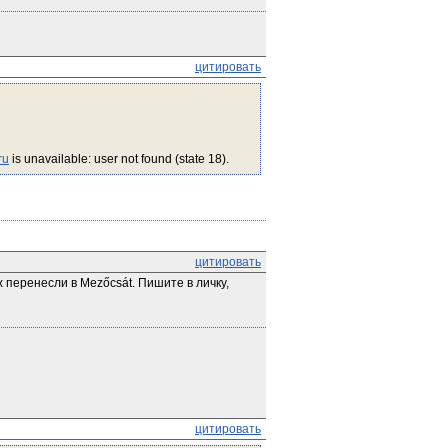
цитировать
ru
 is unavailable: user not found (state 18).
цитировать
 перенесли в Mezőcsát. Пишите в личку, 
цитировать