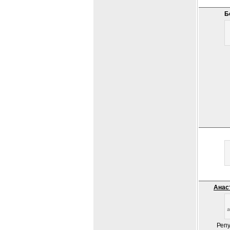
Б
Анас
Репу