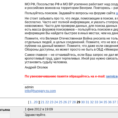
МО РФ, Посольство РФ и МО ВР усиленно работают над созд
и российских воинов на территории Венгрии. Повторюсь – ра
Пользуйтесь поиском. Задавайте вопросы на форуме сайта 
w
Не стоит забывать про то, что люди, помогающие в поиске, в
бесплатно. Часто нет полной информации, и указать стопро
невозможно. Часто для проверки данных, для поиска данных
есть масса форумов поисковиков – пользуйтесь поиском и дер
информацию Вы найдете быстрее в иных местах, чем на дан
Помните, что Великая Отечественная Война уносила не тольк
отдельных людей, а целых соединений. Помните, что не все
публике на данный момент. Помните, что даже если сведени
Обороны доступны, их может просто не быть в ОБД «Мемориа
Самое главное – не отчаивайтесь, если Ваш запрос не дал мг
кропотливый труд, удел терпеливых. Иной раз нужно связать
установить судьбу человека.
Андрей Оголюк
По увековечиванию памяти обращайтесь на e-mail: 
servic
info@hungary-ru.com
[
1...20
][
21
22
23
24
25
26
27
28
29
30
31
32
33
34
35
36
37
1 фев 2012 в 19:09
атьяна
Здравствуйте.