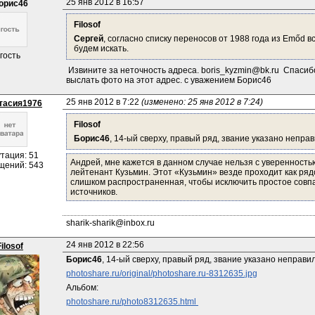
25 янв 2012 в 16:57
орис46
Filosof
Сергей
, согласно списку переносов от 1988 года из Emőd вс
будем искать.
гость
 Извините за неточность адреса. boris_kyzmin@bk.ru  Спасиб
выслать фото на этот адрес. с уважением Борис46
25 янв 2012 в 7:22 
(изменено: 25 янв 2012 в 7:24)
тасия1976
Filosof
Борис46
, 14-ый сверху, правый ряд, звание указано непра
тация: 51
Андрей, мне кажется в данном случае нельзя с уверенностью
щений: 543
лейтенант Кузьмин. Этот «Кузьмин» везде проходит как ря
слишком распространенная, чтобы исключить простое совп
источников.
sharik-sharik@inbox.ru
24 янв 2012 в 22:56
Filosof
Борис46
, 14-ый сверху, правый ряд, звание указано неправи
photoshare.ru/original/photoshare.ru-8312635.jpg
Альбом:
photoshare.ru/photo8312635.html 