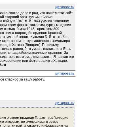
цитировать
ше святое дело и рад, что нашёл этот сайт 
ой старший брат Кузьмин Борис 
а войну в 1941-м. В 1943 учился в военном 
м Украинском фронте закончил курсы младших 
 взвода. 9 мая 1945г. приказом 309 
ого полка награждён орденом Красной 
о, мл. лейтенант Кузьмин Б. Я. в октябре — 
 стрелковом полку в должности командира 
городе Хатван (Венгрия). По письму 
яжело ранен, 9-го умер в госпитале.» Есть 
ени, с гвардейским значком и орденом. За 
вался жив всем смертям назло… Я назван его 
захоронении или фотографию в Хатване, 
k.ru
цитировать
ое спасибо за вашу работу.
цитировать
цию о своем прадеде Плахотнюк Григорие 
его рядовым, по имеющимся в семье 
се попытки найти какую-то информацию на 