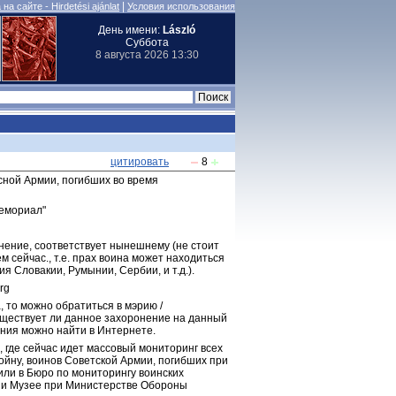
|
на сайте - Hirdetési ajánlat
Условия использования
День имени:
László
Суббота
8 августа 2026 13:30
цитировать
8
сной Армии, погибших во время 
емориал"
нение, соответствует нынешнему (не стоит 
 сейчас., т.е. прах воина может находиться 
я Словакии, Румынии, Сербии, и т.д.).
rg
 то можно обратиться в мэрию / 
уществует ли данное захоронение на данный 
ния можно найти в Интернете.
 где сейчас идет массовый мониторинг всех 
йну, воинов Советской Армии, погибших при 
или в Бюро по мониторингу воинских 
 и Музее при Министерстве Обороны 