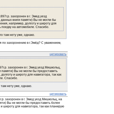
г.р. захоронен в г. Эмед уезд 
данных книги памяти) Вы не могли бы 
ния, например, долготу и широту для 
 поедку на автомобиле. Спасибо. 
го там нету уже, однако.
я по захоронению в г.Эмёд? С уважением, 
цитировать
.р. захоронен в г. Эмед уезд Мишкольц, 
 памяти) Вы не могли бы предоставить 
олготу и широту для навигатора, так как 
е. Спасибо. 
 там нету уже, однако.
цитировать
. захоронен в г. Эмед уезд Мишкольц, на 
яти) Вы не могли бы предоставить более 
и широту для навигатора, так как планирую 
 