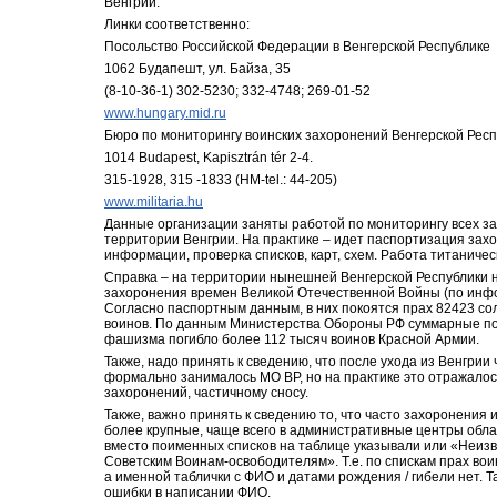
Венгрии.
Линки соответственно:
Посольство Российской Федерации в Венгерской Республике
1062 Будапешт, ул. Байза, 35
(8-10-36-1) 302-5230; 332-4748; 269-01-52
www.hungary.mid.ru
Бюро по мониторингу воинских захоронений Венгерской Респу
1014 Budapest, Kapisztrán tér 2-4.
315-1928, 315 -1833 (HM-tel.: 44-205)
www.militaria.hu
Данные организации заняты работой по мониторингу всех зах
территории Венгрии. На практике – идет паспортизация захо
информации, проверка списков, карт, схем. Работа титаничес
Справка – на территории нынешней Венгерской Республики н
захоронения времен Великой Отечественной Войны (по инфо
Согласно паспортным данным, в них покоятся прах 82423 сол
воинов. По данным Министерства Обороны РФ суммарные пот
фашизма погибло более 112 тысяч воинов Красной Армии.
Также, надо принять к сведению, что после ухода из Венгрии
формально занималось МО ВР, но на практике это отражалось
захоронений, частичному сносу.
Также, важно принять к сведению то, что часто захоронения 
более крупные, чаще всего в административные центры облас
вместо поименных списков на таблице указывали или «Неизв
Советским Воинам-освободителям». Т.е. по спискам прах вои
а именной таблички с ФИО и датами рождения / гибели нет. Т
ошибки в написании ФИО.