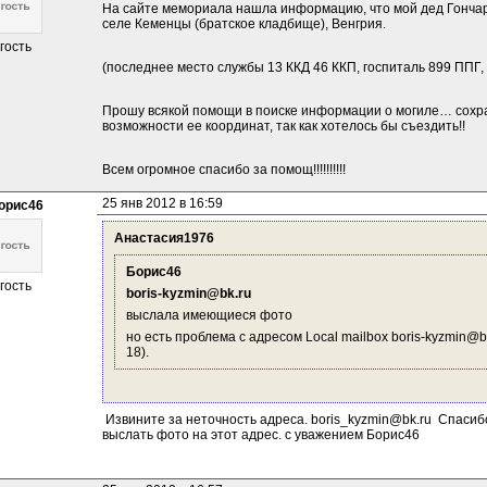
На сайте мемориала нашла информацию, что мой дед Гончар 
селе Кеменцы (братское кладбище), Венгрия.
гость
(последнее место службы 13 ККД 46 ККП, госпиталь 899 ППГ, 
Прошу всякой помощи в поиске информации о могиле… сохран
возможности ее координат, так как хотелось бы съездить!!
Всем огромное спасибо за помощ!!!!!!!!!! 
25 янв 2012 в 16:59
орис46
Анастасия1976
Борис46
гость
boris-kyzmin@bk.ru
выслала имеющиеся фото
но есть проблема с адресом Local mailbox boris-kyzmin@bk.ru
18).
 Извините за неточность адреса. boris_kyzmin@bk.ru  Спасиб
выслать фото на этот адрес. с уважением Борис46