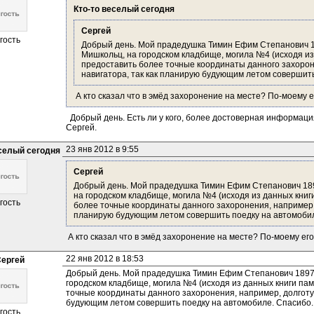
Кто-то веселый сегодня
Сергей
гость
Добрый день. Мой прадедушка Тимин Ефим Степанович 1897
Мишкольц, на городском кладбище, могила №4 (исходя из 
предоставить более точные координаты данного захороне
навигатора, так как планирую будующим летом совершить
 А кто сказал что в эмёд захоронение на месте? По-моему е
  Добрый день. Есть ли у кого, более достоверная информаци
Сергей.
23 янв 2012 в 9:55
еселый сегодня
Сергей
Добрый день. Мой прадедушка Тимин Ефим Степанович 1897г
на городском кладбище, могила №4 (исходя из данных книги
гость
более точные координаты данного захоронения, например, д
планирую будующим летом совершить поедку на автомобил
 А кто сказал что в эмёд захоронение на месте? По-моему его
22 янв 2012 в 18:53
ергей
Добрый день. Мой прадедушка Тимин Ефим Степанович 1897г.р
городском кладбище, могила №4 (исходя из данных книги пам
точные координаты данного захоронения, например, долготу 
будующим летом совершить поедку на автомобиле. Спасибо.
гость