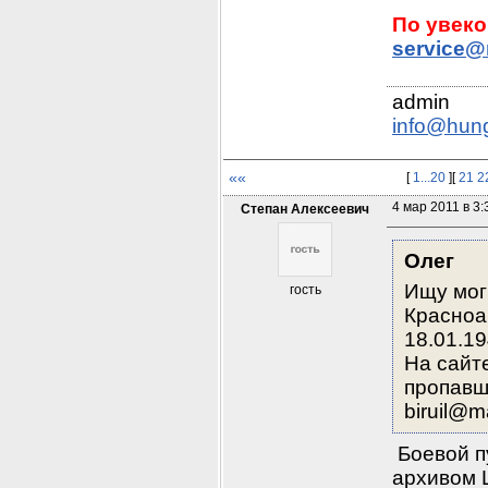
service@
info@hun
««
[
1...20
][
21
2
4 мар 2011 в 3:
Степан Алексеевич
Олег
Ищу моги
гость
Красноа
18.01.19
На сайте
пропавши
biruil@ma
 Боевой п
архивом