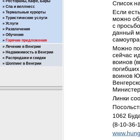
Рестораны, Кафе, Бары
Список на
Спа и веллнесс
Если есть
Термальные курорты
Туристические услуги
можно обр
Услуги
с просьбо
Развлечения
данный м
Обучение
самоупра
Горячие предложения
Лечение в Венгрии
Можно поп
Недвижимость в Венгрии
сейчас и
Распродажи и скидки
воинов (
Шоппинг в Венгрии
погибших 
воинов ЮГ
Венгерск
Министер
Линки со
Посольст
1062 Буда
(8-10-36-
www.hunga