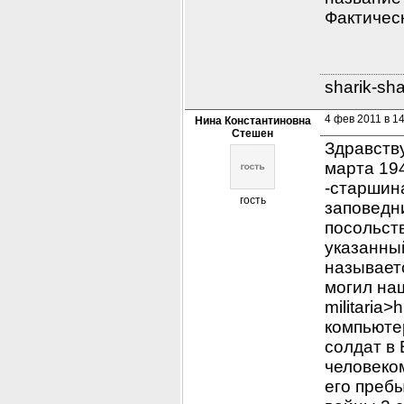
Фактичес
sharik-sh
4 фев 2011 в 1
Нина Константиновна
Стешен
Здравству
марта 194
-старшина
гость
заповедн
посольств
указанный
называет
могил наш
militaria
компьюте
солдат в
человеком
его преб