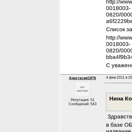
http://ww
0018003-
0820/000
a6f2229b
Список з
http://ww
0018003-
0820/000
bba4f9b3
С уважен
4 фев 2011 в 20
Анастасия1976
Нина Ко
Репутация: 51
Сообщений: 543
 Здравст
в базе О
название