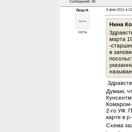
Сообщений: 26
4 фев 2011 в 2
Лена Н.
Нина Ко
Здравств
гость
марта 1
-старшин
в запов
посольст
указанны
называе
 Здравст
Думаю, чт
Кунсентми
Комаром-Э
2-го УФ. 
карте в р
Схема за