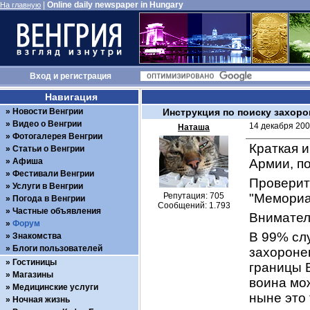
|
Online daily newspaper in Hungary
На главную
Вход
и
регистрация
Навигация
Новости Венгрии
Инструкция по поиску захоро
Видео о Венгрии
14 декабря 200
Наташа
Фотогалерея Венгрии
Краткая и
Статьи о Венгрии
Афиша
Армии, п
Фестивали Венгрии
Проверит
Услуги в Венгрии
Репутация: 705
"Мемориа
Погода в Венгрии
Сообщений: 1.793
Частные объявления
Вниматель
Форум
В 99% слу
Знакомства
Блоги пользователей
захоронен
Гостиницы
границы В
Магазины
воина мо
Медицинские услуги
ныне это 
Ночная жизнь