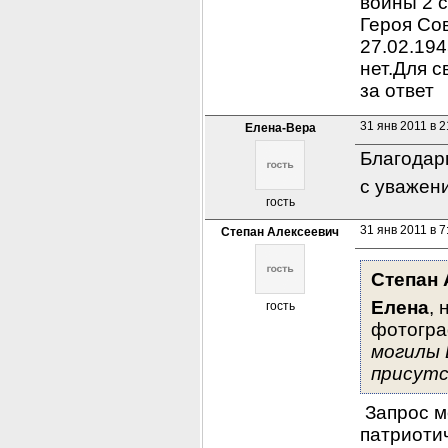
войны 2 с
Героя Сов
27.02.194
нет.Для с
за ответ
31 янв 2011 в 2
Елена-Вера
Благодар
с уважен
гость
31 янв 2011 в 7
Степан Алексеевич
Степан 
Елена
, 
гость
фотогра
могилы 
присут
 Запрос 
патриоти