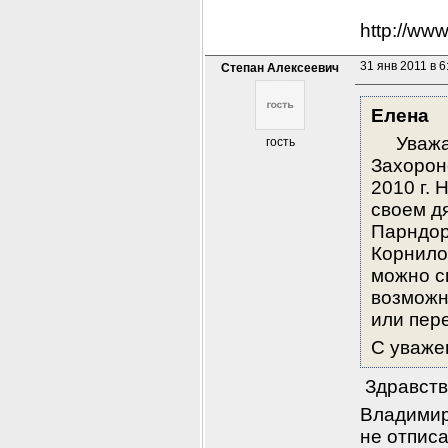
http://www
31 янв 2011 в 6
Степан Алексеевич
Елена
     Ув
гость
Захороне
2010 г.
своем дя
Парндор
Корнило
можно с
возможн
или пер
С уваже
 Здравст
Владимир
не отписа