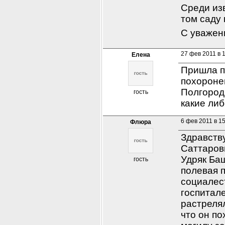
Среди из
том саду 
С уважен
27 фев 2011 в 
Елена
Пришла п
похоронен
Полгородь
гость
какие ли
6 фев 2011 в 1
Флюра
Здравств
Саттаров
Удряк Баш
гость
полевая п
социалес
госпитале
растрелял
что он по