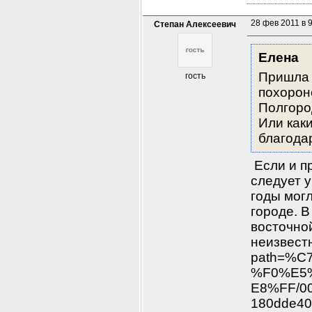
28 фев 2011 в 
Степан Алексеевич
Елена
Пришла 
гость
похороне
Полгород
Или как
благода
 Если и п
следует у
годы могл
городе. В
восточной
неизвестн
path=%
%F0%E5
E8%FF/00
180dde40