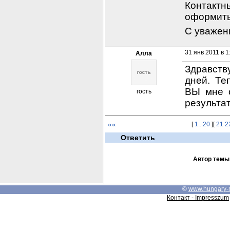
Контактн
оформить
С уважен
31 янв 2011 в 1
Алла
Здравству
дней.  Теп
ВЫ  мне  
гость
результат
««
[
1...20
][
21
2
Ответить
Автор темы
©
www.hungary-
Контакт - Impresszum