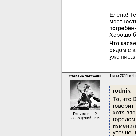
Елена! Те
местности
погребённ
Хорошо б
Что касае
рядом с а
уже писал
1 мар 2011 в 4:
СтепанАлексееви
rodnik
То, что 
говорит 
хотя впо
Репутация: -2
Сообщений: 196
городом.
изменил
уточнен