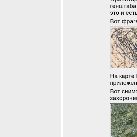
генштаба 
это и ест
Вот фраг
На карте 
приложен
Вот снимо
захороне