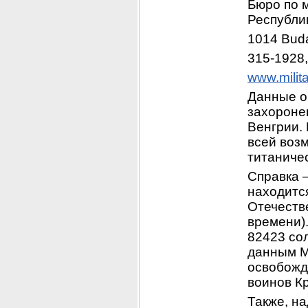
Бюро по 
Республик
1014 Budap
315-1928,
www.milita
Данные о
захоронен
Венгрии. 
всей возм
титаничес
Справка 
находитс
Отечеств
времени).
82423 сол
данным М
освобожд
воинов К
Также, на