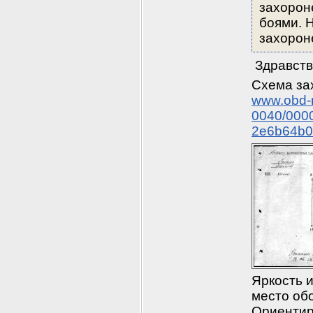
захорон
боями. Н
захорон
 Здравств
www.obd-m
0040/000
2e6b64b0
Яркость и
место обо
Ориентир