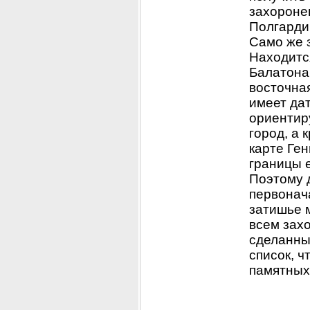
захороне
Полгарди 
Само же 
Находится
Балатона 
восточная
имеет дат
ориентиру
город, а 
карте Ген
границы е
Поэтому д
первонача
затишье м
всем зах
сделанные
список, ч
памятных