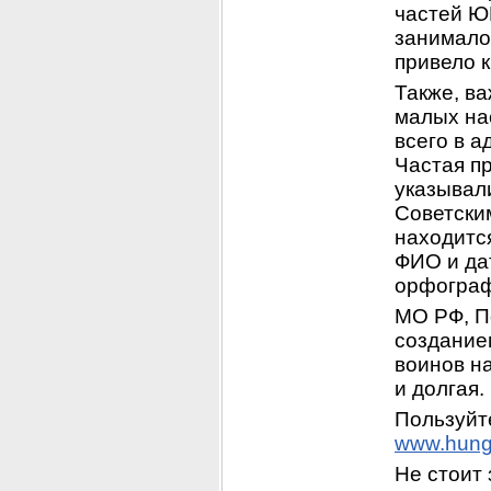
частей Ю
занималос
привело 
Также, ва
малых на
всего в а
Частая пр
указывал
Советским
находится
ФИО и дат
орфограф
МО РФ, П
создание
воинов на
и долгая.
www.hung
Не стоит 