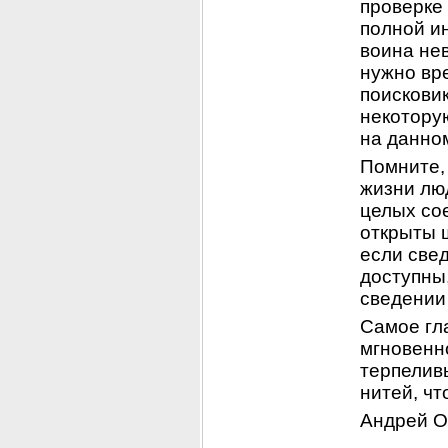
проверке 
полной и
воина нев
нужно вр
поисковик
некотору
на данно
Помните, 
жизни люд
целых со
открыты 
если све
доступны,
сведении
Самое гла
мгновенно
терпелив
нитей, чт
Андрей О