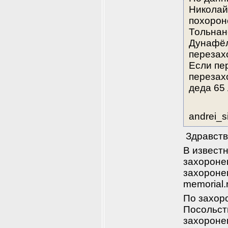
Николай
похорон
Тольнане
Дунафёл
перезах
Если пе
перезах
деда 65 
andrei_s
 Здравст
В извест
захороне
захоронен
memorial.
По захоро
Посольств
захороне