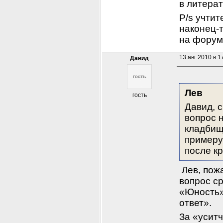
в литерат
Р/s учтит
наконец-
на форум
13 авг 2010 в 1
Давид
Лев
гость
Давид, с
вопрос н
кладбища
примеру
после к
 Лев, пож
вопрос ср
«Юность» 
ответ».
За «уситч