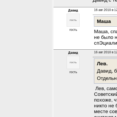
16 авг 2010 в 1
Давид
Маша
гость
Маша, спа
не было 
спЭциали
16 авг 2010 в 1
Давид
Лев.
Давид, б
гость
Отдельно
 Лев, сам
Советский
похоже, 
никто не 
месте сов