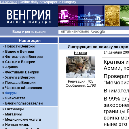
|
Online daily newspaper in Hungary
На главную
Вход
и
регистрация
Навигация
Новости Венгрии
Инструкция по поиску захоро
Видео о Венгрии
14 декабря 200
Наташа
Фотогалерея Венгрии
Краткая и
Статьи о Венгрии
Афиша
Армии, п
Фестивали Венгрии
Проверит
Услуги в Венгрии
Репутация: 705
"Мемориа
Погода в Венгрии
Сообщений: 1.793
Частные объявления
Вниматель
Форум
В 99% слу
Знакомства
Блоги пользователей
захоронен
Гостиницы
границы В
Магазины
воина мо
Медицинские услуги
ныне это 
Ночная жизнь