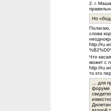
2. г. Маш
правильна
Но «бодл
Полагаю, 
слова кор
неоднокра
http://r
%B2%D0
Что касае
может с л
http://r
то кто пе
… для п
форуме 
свидете
известно
Дилетан
второй т