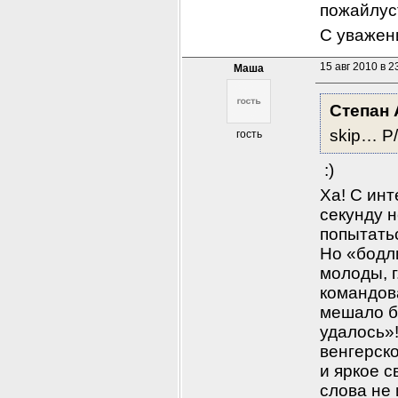
пожайлус
С уважен
15 авг 2010 в 2
Маша
Степан 
skip… Р/
гость
 :) 
Ха! С ин
секунду н
попытатьс
Но «бодли
молоды, г
командов
мешало бы
удалось»!
венгерск
и яркое с
слова не 