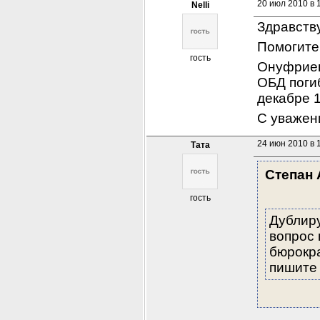
20 июл 2010 в 
Nelli
Здравств
Помогите
гость
Онуфриев
ОБД поги
декабре 
С уважен
24 июн 2010 в 
Тата
Степан 
гость
Дублиру
вопрос 
бюрокра
пишите 