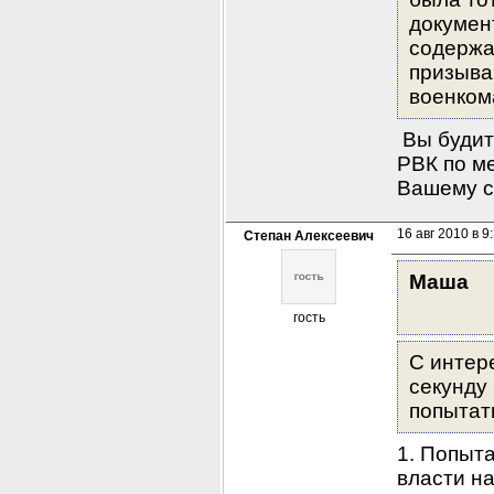
докумен
содержа
призыва
военкома
 Вы будит
РВК по ме
Вашему с
16 авг 2010 в 9
Степан Алексеевич
Маша
гость
С интер
секунду 
попытат
1. Попыта
власти на