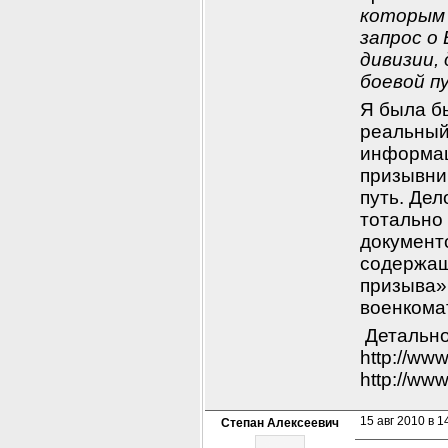
которым 
запрос о 
дивизии,
боевой п
Я была бы
реальный 
информаци
призывник
путь. Дел
тотально 
документ
содержащ
призыва»
военкомат
 Детально
http://www
http://www
15 авг 2010 в 1
Степан Алексеевич