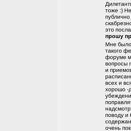
Дилетант
тоже :) Н
публично
скабрезно
это посла
прошу пр
Мне было
такого фе
форуме ме
вопросы п
и приемо
расписан
всех и вс
хорошо -д
убеждени
поправлят
надсмотрщ
поводу и 
содержан
очень по