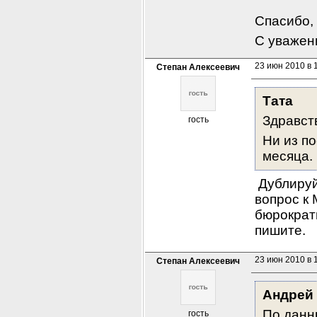
Спасибо, 
С уважен
23 июн 2010 в 
Степан Алексеевич
Тата
Здравств
гость
Ни из по
месяца. 
 Дублируй
вопрос к 
бюрократи
пишите.
23 июн 2010 в 
Степан Алексеевич
Андрей
По данны
гость