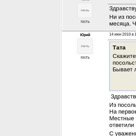
Здравству
Ни из пос
гость
месяца. Ч
14 июн 2010 в 
Юрий
Тата 
Скажите,
гость
посольс
Бывает л
           
 Здравств
Из посоль
На первое
Местные в
ответили
С уважен