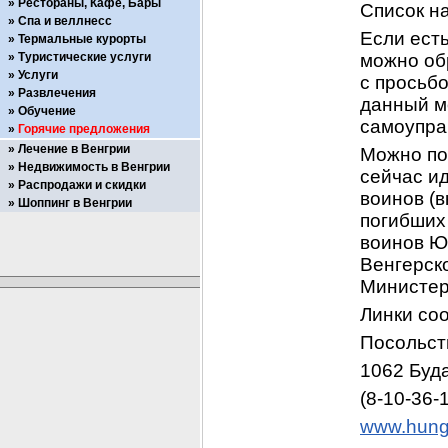
Рестораны, Кафе, Бары
Список на
Спа и веллнесс
Если есть
Термальные курорты
Туристические услуги
можно обр
Услуги
с просьбо
Развлечения
данный м
Обучение
самоупра
Горячие предложения
Лечение в Венгрии
Можно поп
Недвижимость в Венгрии
сейчас и
Распродажи и скидки
воинов (
Шоппинг в Венгрии
погибших 
воинов ЮГ
Венгерск
Министер
Линки со
Посольст
1062 Буда
(8-10-36-
www.hunga