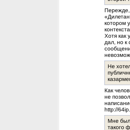
Пережде, 
«Дилетант
котором 
контекста
Хотя как 
дал, но к
сообщения
невозмож
Не хотел
публичн
казарме
Как челов
не позво
написани
http://64i
Мне был
такого ф