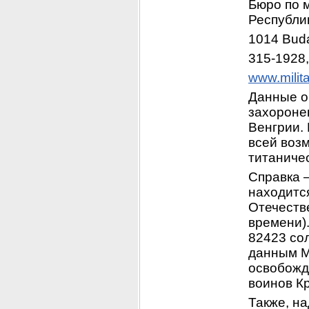
Бюро по 
Республик
1014 Budap
315-1928,
www.milita
Данные о
захоронен
Венгрии. 
всей возм
титаничес
Справка 
находитс
Отечеств
времени).
82423 сол
данным М
освобожд
воинов К
Также, на