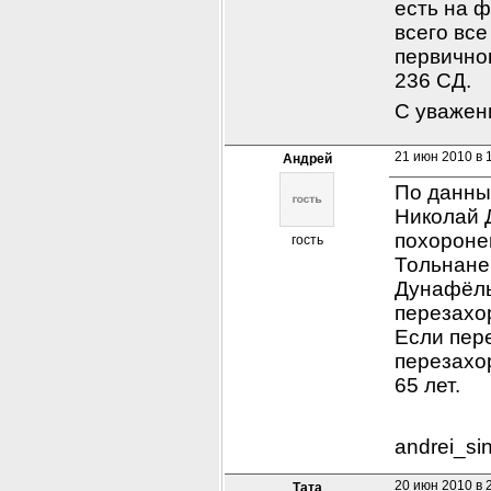
есть на ф
всего все
первичног
236 СД.
С уважен
21 июн 2010 в 
Андрей
По данным
Николай Д
похоронен
гость
Тольнанем
Дунафёль
перезахор
Если пер
перезахо
65 лет.
andrei_si
20 июн 2010 в 
Тата