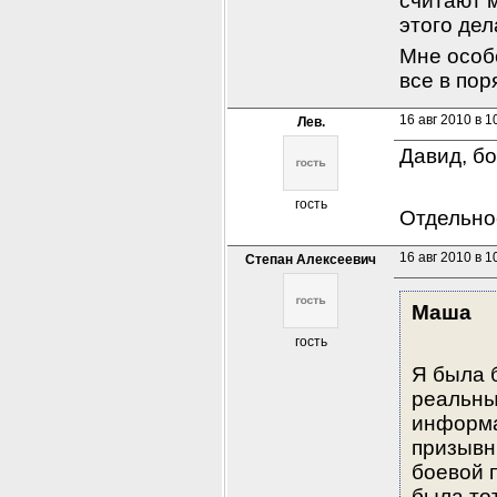
считают 
этого дел
Мне особе
все в пор
16 авг 2010 в 1
Лев.
Давид, бо
гость
Отдельное
16 авг 2010 в 1
Степан Алексеевич
Маша
гость
Я была б
реальны
информа
призывни
боевой п
была то