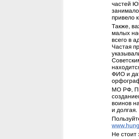
частей Ю
занималос
привело 
Также, ва
малых на
всего в а
Частая пр
указывал
Советским
находится
ФИО и дат
орфограф
МО РФ, П
создание
воинов на
и долгая.
www.hung
Не стоит 