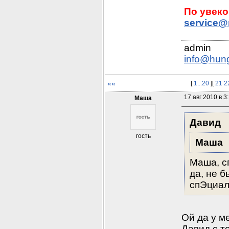
service@
info@hun
««
[
1...20
][
21
2
17 авг 2010 в 3
Маша
Давид
гость
Маша
Маша, сп
да, не 
спЭциал
Ой да у м
Давид с т