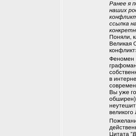
Ранее я 
наших ро
конфликт
ссылка н
конкретн
Поняли, 
Великая 
конфликт
Феномен э
графоман
собствен
в интерне
современн
Вы уже го
обширен)
неутешит
великого
Пожелание
действен
Цитата "
В