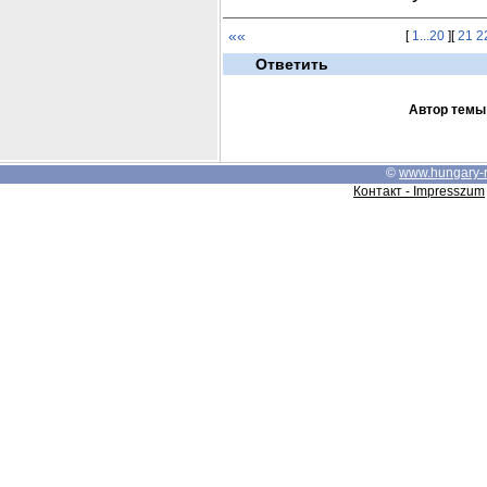
««
[
1...20
][
21
2
Ответить
Автор темы
©
www.hungary-
Контакт - Impresszum