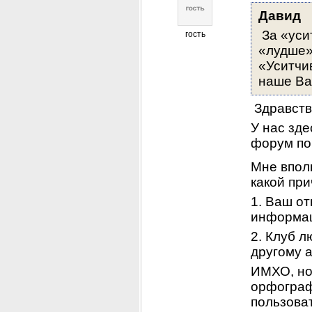
Давид
 За «уси
гость
«лудше»
«Уситчив
наше Ва
 Здравств
У нас зде
форум по
Мне вполн
какой при
1. Ваш от
информа
2. Клуб л
другому а
ИМХО, но
орфографи
пользоват