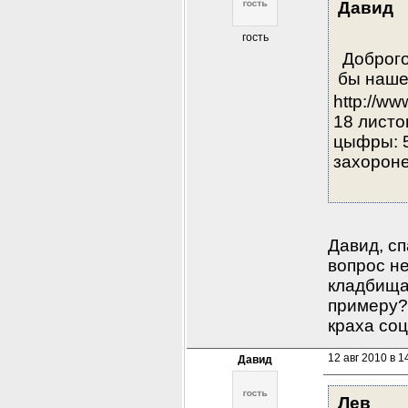
Давид
гость
 Доброг
бы наше
http://w
18 листо
цыфры: 5
захорон
Давид, сп
вопрос не
кладбища.
примеру?
краха со
12 авг 2010 в 1
Давид
Лев