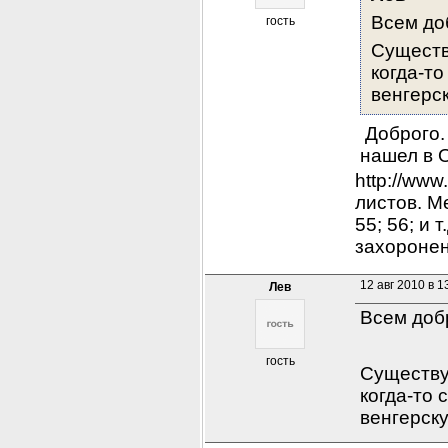
Всем до
гость
Существ
когда-то
венгерс
 Доброго.
нашел в 
http://ww
листов. М
55; 56; и 
захороне
12 авг 2010 в 1
Лев
Всем доб
гость
Существу
когда-то 
венгерск