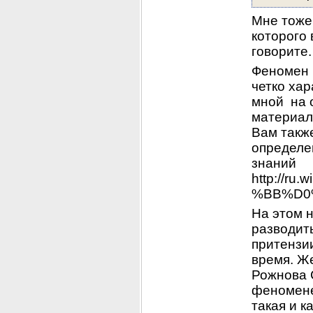
Мне тоже 
которого 
говорите.
Феномен 
четко хар
мной  на 
материала
Вам такж
определен
знаний 
http://r
%BB%D0
На этом н
разводит
притензи
время. Ж
Рожнова С
феномене 
такая и к