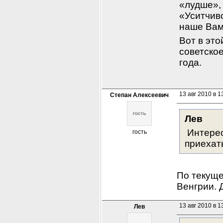
«лудше»,
«Уситчиво
наше Вам 
Вот в это
советско
года.
13 авг 2010 в 1
Степан Алексеевич
Лев
 Интерес
гость
приехат
По текуще
Венгрии. 
13 авг 2010 в 1
Лев