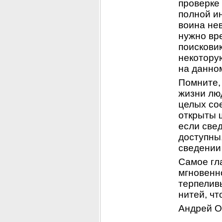
проверке 
полной и
воина нев
нужно вр
поисковик
некотору
на данно
Помните, 
жизни люд
целых со
открыты 
если све
доступны,
сведении
Самое гла
мгновенно
терпелив
нитей, чт
Андрей О