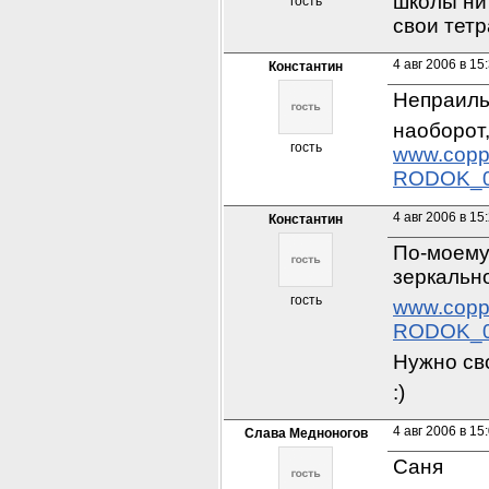
школы ни
гость
свои тетр
4 авг 2006 в 15
Константин
Непраильн
гость
www.copp
RODOK_0
4 авг 2006 в 15
Константин
По-моему
зеркальн
гость
www.copp
RODOK_0
Нужно св
:)
4 авг 2006 в 15
Слава Медноногов
Саня