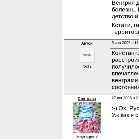
Венгрия д
болезнь. 
детство и
Кстати, г
территор
5 сен 2006 в 17
Антон
Константи
расстроил
получилос
гость
впечатлен
венграми 
состояния
27 авг 2006 в 2
Светлана
:-) Ох, Р
Уж как я с
Репутация: 0