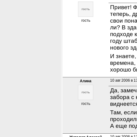
Привет! Ф
теперь, д
свои пон
гость
ли? В зда
подходе к
году штаб
нового зд
И знаете
времена, 
хорошо б
10 авг 2006 в 1
Алина
Да, замеч
забора с 
виднеется
гость
Там, если
проходил
А еще по
10 авг 2006 в 1