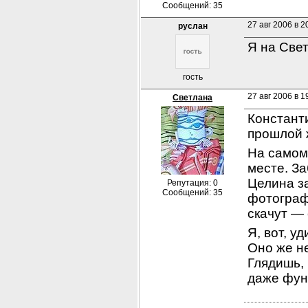
Сообщений: 35
27 авг 2006 в 2
руслан
Я на Све
гость
27 авг 2006 в 1
Светлана
Константи
прошлой ж
На самом 
месте. За
Целина за
Репутация: 0
Сообщений: 35
фотограф
скачут — 
Я, вот, у
Оно же не
Глядишь, 
даже фун