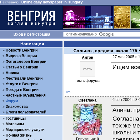
|
Online daily newspaper in Hungary
На главную
Вход
и
регистрация
Навигация
Новости Венгрии
Сольнок, средняя школа 175
Видео о Венгрии
27 мая 2005 в 
Антон
Фотогалерея Венгрии
Ищем всех
Статьи о Венгрии
Афиша
Фестивали Венгрии
гость форума
Услуги в Венгрии
Погода в Венгрии
««
Частные объявления
6 сен 2006 в 8:
Светлана
Форум
Знакомства
Алина, пр
Блоги пользователей
Согласна 
Гостиницы
Магазины
тех же ме
Медицинские услуги
школы и т
Ночная жизнь
поездку 
Репутация: 0