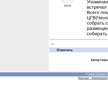
Упоминани
гость
встречал 
Всего по
ЦГВ(Чехо
собрать с
размещено
собирать 
««
Ответить
Автор темы
©
www.hungary-
Контакт - Impresszum