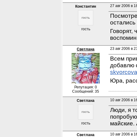
27 авг 2006 в 1
Константин
Посмотрел
остались 
гость
Говорят, 
воспомин
23 авг 2006 в 2
Светлана
Всем прив
skvorcova.
Юра, расс
Репутация: 0
Сообщений: 35
10 авг 2006 в 1
Светлана
Люди, я т
попробую
майские. 
гость
10 авг 2006 в 1
Светлана