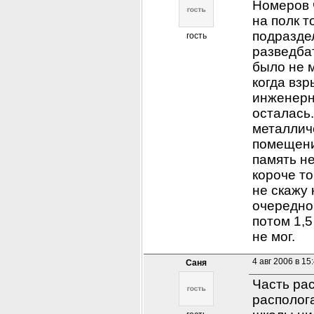
Номеров 
на полк т
подраздел
гость
разведбат
было не м
когда взр
инженерно
осталась.
металлич
помещений
память не
короче то
не скажу 
очередног
потом 1,5
не мог.
4 авг 2006 в 15
Cаня
Часть рас
располог