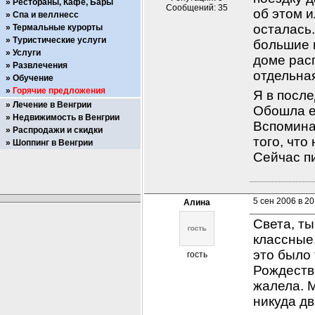
Рестораны, Кафе, Бары
Сообщений: 35
об этом и
Спа и веллнесс
осталась
Термальные курорты
Туристические услуги
большие и
Услуги
доме расп
Развлечения
отдельная
Обучение
Горячие предложения
Я в после
Лечение в Венгрии
Обошла ег
Недвижимость в Венгрии
Вспоминал
Распродажи и скидки
того, что
Шоппинг в Венгрии
Сейчас пи
5 сен 2006 в 20
Алина
Света, ты
классные,
это было 
гость
Рождество
жалела. 
никуда дв