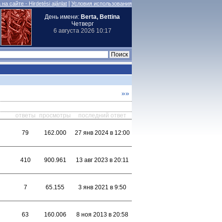
|
на сайте - Hirdetési ajánlat
Условия использования
День имени:
Berta, Bettina
Четверг
6 августа 2026 10:17
»»
ответы
просмотры
последний ответ
79
162.000
27 янв 2024 в 12:00
410
900.961
13 авг 2023 в 20:11
7
65.155
3 янв 2021 в 9:50
63
160.006
8 ноя 2013 в 20:58