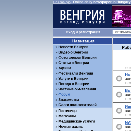
|
Online daily newspaper in Hungary
На главную
Вход
и
регистрация
Навигация
Новости Венгрии
Раб
Видео о Венгрии
Фотогалерея Венгрии
Статьи о Венгрии
Афиша
те
Фестивали Венгрии
Но
Услуги в Венгрии
авт
тем
Погода в Венгрии
Частные объявления
Во
Форум
авт
тем
Знакомства
Блоги пользователей
Ис
Гостиницы
авт
тем
Магазины
Медицинские услуги
NA
Ночная жизнь
авт