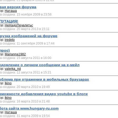
а создана: 25 февраля 2003 в 12:09
вая версия форума
ор:
Наташа
а создана: 15 ноября 2009 в 23:56
ПУТАЦИЯ!
ор:
НеНадоПечалитьс
а создана: 20 марта 2013 в 15:11
грузка изображений на форуме
ор:
iredeto
а создана: 11 сентября 2009 в 17:44
прос)
ор:
Marianna1982
а создана: 15 августа 2011 в 16:00
едомление о личном сообщении на е-мейл
ор:
valerka_nd
а создана: 12 августа 2011 в 15:21
облема при отражении в мобильных браузарах
ор:
Ikino
а создана: 20 марта 2010 в 19:49
зможности добавления видео youtube в блоги
ор:
Ikino
а создана: 16 марта 2010 в 21:48
бота сайта www.hungary-ru.com
ор:
Наташа
а создана: 31 марта 2009 в 19:54