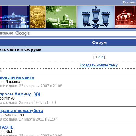
Реклама 
Форум
ота сайта и форума
[
1
2
3
]
Создать новую тему
мы
вовсти на сайте
ор: Дарьяна
а создана: 25 февраля 2007 в 21:08
просы Админу...))))
ор:
flm70
а создана: 25 июля 2007 в 15:39
правьте пожалуйста
ор:
valerka_nd
а создана: 27 марта 2011 в 21:37
TASHE
ор: Nick