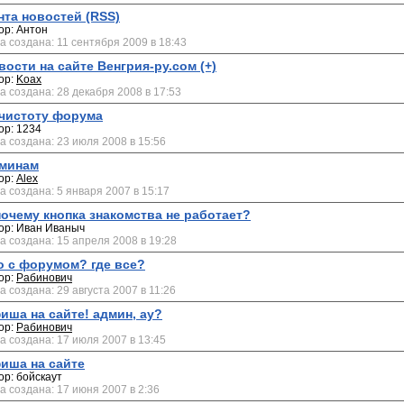
нта новостей (RSS)
ор: Антон
а создана: 11 сентября 2009 в 18:43
вости на сайте Венгрия-ру.сом (+)
ор:
Koax
а создана: 28 декабря 2008 в 17:53
 чистоту форума
ор: 1234
а создана: 23 июля 2008 в 15:56
минам
ор:
Alex
а создана: 5 января 2007 в 15:17
почему кнопка знакомства не работает?
ор: Иван Иваныч
а создана: 15 апреля 2008 в 19:28
о с форумом? где все?
ор:
Рабинович
а создана: 29 августа 2007 в 11:26
иша на сайте! админ, ау?
ор:
Рабинович
а создана: 17 июля 2007 в 13:45
иша на сайте
ор: бойскаут
а создана: 17 июня 2007 в 2:36