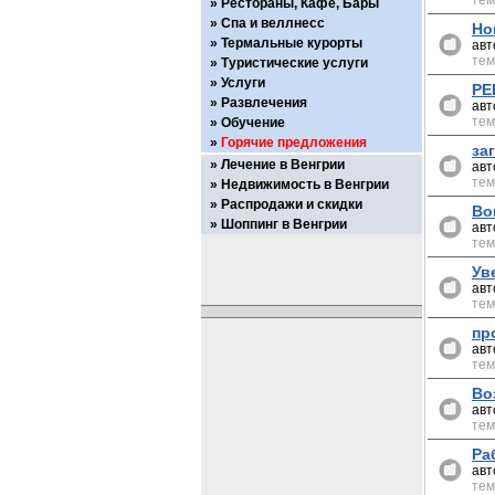
тем
Рестораны, Кафе, Бары
Спа и веллнесс
Но
Термальные курорты
авт
тем
Туристические услуги
Услуги
РЕ
Развлечения
авт
тем
Обучение
Горячие предложения
за
Лечение в Венгрии
авт
тем
Недвижимость в Венгрии
Распродажи и скидки
Во
Шоппинг в Венгрии
авт
тем
Ув
авт
тем
пр
авт
тем
Во
авт
тем
Ра
авт
тем