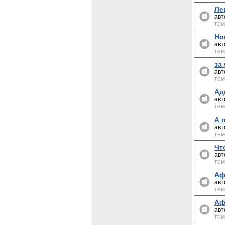
Ле
авт
тем
Но
авт
тем
за
авт
тем
Ад
авт
тем
А 
авт
тем
Чт
авт
тем
Аф
авт
тем
Аф
авт
тем