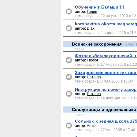
Обучение в Балаши!!!!
автор:
Галия
тема создана: 22 августа 2013 в 12
koronavírus okozta megbete
автор:
Diak
тема создана: 4 апреля 2020 в 11:
Воинские захоронения
(Тем: 
темы
Фотоальбом захоронений в
автор:
Filosof
тема создана: 17 марта 2010 в 12:
Захоронения советских вои
автор:
Наташа
тема создана: 8 мая 2007 в 17:04
Инструкция по поиску захор
автор:
Наташа
тема создана: 14 декабря 2009 в 11
Сослуживцы и однокласник
темы
Сольнок, средняя школа 17
автор: Антон
тема создана: 27 мая 2005 в 17:46