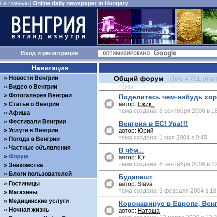
|
Online daily newspaper in Hungary
На главную
Вход
и
регистрация
Навигация
Новости Венгрии
Общий форум
(Тем: 4.761, отве
Видео о Венгрии
темы
Фотогалерея Венгрии
Поделитесь чем-нибудь хо
Статьи о Венгрии
автор:
Ежик_
тема создана: 8 сентября 2006 в 1
Афиша
Фестивали Венгрии
Венгрия в ЕС! Ура!!!
Услуги в Венгрии
автор: Юрий
тема создана: 1 мая 2004 в 0:45
Погода в Венгрии
Частные объявления
В чём...
Форум
автор: К,т
тема создана: 6 сентября 2006 в 2
Знакомства
Блоги пользователей
Будапешт
Гостиницы
автор: Slava
тема создана: 3 февраля 2004 в 18
Магазины
Медицинские услуги
Коронавирус в Европе, Вен
Ночная жизнь
автор:
Наташа