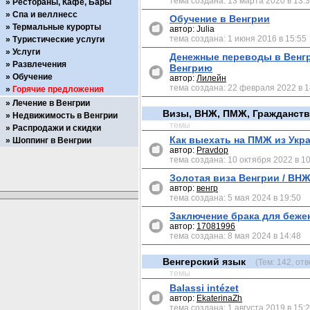
тема создана: 13 марта 2020 в 13:
Рестораны, Кафе, Бары
Спа и веллнесс
Обучение в Венгрии
Термальные курорты
автор: Julia
тема создана: 1 июня 2016 в 15:55
Туристические услуги
Услуги
Денежные переводы в Венгри
Развлечения
Венгрию
Обучение
автор:
Лилейн
тема создана: 22 февраля 2022 в 1
Горячие предложения
Лечение в Венгрии
Визы, ВНЖ, ПМЖ, Гражданст
Недвижимость в Венгрии
темы
Распродажи и скидки
Как выехать на ПМЖ из Укр
Шоппинг в Венгрии
автор:
Pravdop
тема создана: 10 октября 2022 в 1
Золотая виза Венгрии / ВНЖ
автор:
венгр
тема создана: 5 мая 2024 в 19:50
Заключение брака для беже
автор:
17081996
тема создана: 8 мая 2024 в 14:48
Венгерский язык
(Тем: 142, отв
темы
Balassi intézet
автор:
EkaterinaZh
тема создана: 1 августа 2019 в 15: