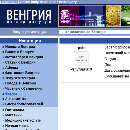
|
Online daily newspaper in Hungary
На главную
Вход
и
регистрация
Навигация
Новости Венгрии
Зарегистрирова
pala
Видео о Венгрии
Последний визи
Фотогалерея Венгрии
Откуда: 
Статьи о Венгрии
Пол: 
Афиша
Репутация: 0
Дата рождения:
Фестивали Венгрии
Сообщений на 
Услуги в Венгрии
Погода в Венгрии
Частные объявления
Форум
Знакомства
Блоги пользователей
Гостиницы
Магазины
Медицинские услуги
Ночная жизнь