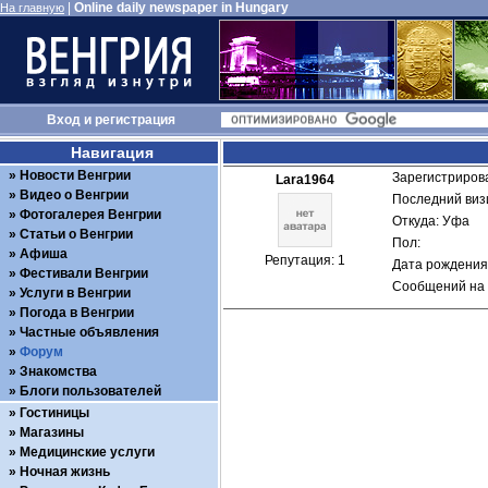
|
Online daily newspaper in Hungary
На главную
Вход
и
регистрация
Навигация
Новости Венгрии
Зарегистрирова
Lara1964
Видео о Венгрии
Последний визи
Фотогалерея Венгрии
Откуда: Уфа
Статьи о Венгрии
Пол: 
Афиша
Репутация: 1
Дата рождения:
Фестивали Венгрии
Сообщений на 
Услуги в Венгрии
Погода в Венгрии
Частные объявления
Форум
Знакомства
Блоги пользователей
Гостиницы
Магазины
Медицинские услуги
Ночная жизнь