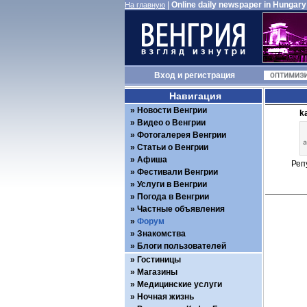
|
Online daily newspaper in Hungary
На главную
Вход
и
регистрация
Навигация
Новости Венгрии
k
Видео о Венгрии
Фотогалерея Венгрии
Статьи о Венгрии
Афиша
Реп
Фестивали Венгрии
Услуги в Венгрии
Погода в Венгрии
Частные объявления
Форум
Знакомства
Блоги пользователей
Гостиницы
Магазины
Медицинские услуги
Ночная жизнь