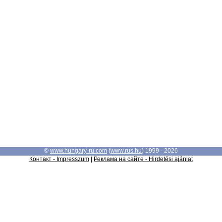
©
www.hungary-ru.com
(
www.rus.hu
) 1999 - 2026
Контакт - Impresszum
|
Реклама на сайте - Hirdetési ajánlat