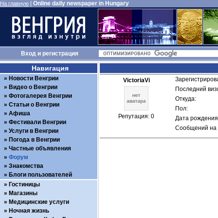
|
Online daily newspaper in Hungary
На главную
Вход
и
регистрация
Навигация
Новости Венгрии
Зарегистрирова
VictoriaVi
Видео о Венгрии
Последний визи
Фотогалерея Венгрии
Откуда: 
Статьи о Венгрии
Пол: 
Афиша
Репутация: 0
Дата рождения:
Фестивали Венгрии
Сообщений на 
Услуги в Венгрии
Погода в Венгрии
Частные объявления
Форум
Знакомства
Блоги пользователей
Гостиницы
Магазины
Медицинские услуги
Ночная жизнь