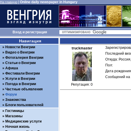
|
Online daily newspaper in Hungary
На главную
Вход
и
регистрация
Навигация
Новости Венгрии
Зарегистрирова
truckmaster
Видео о Венгрии
Последний визи
Фотогалерея Венгрии
Откуда: Россия
Статьи о Венгрии
Пол: 
Афиша
Дата рождения:
Фестивали Венгрии
Сообщений на 
Услуги в Венгрии
Погода в Венгрии
Репутация: 0
Частные объявления
Форум
Знакомства
Блоги пользователей
Гостиницы
Магазины
Медицинские услуги
Ночная жизнь