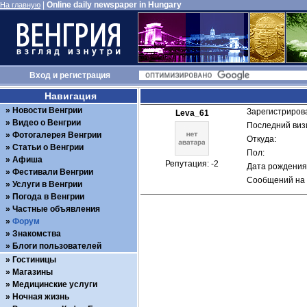
|
Online daily newspaper in Hungary
На главную
Вход
и
регистрация
Навигация
Новости Венгрии
Зарегистрирова
Leva_61
Видео о Венгрии
Последний визи
Фотогалерея Венгрии
Откуда: 
Статьи о Венгрии
Пол: 
Афиша
Репутация: -2
Дата рождения:
Фестивали Венгрии
Сообщений на 
Услуги в Венгрии
Погода в Венгрии
Частные объявления
Форум
Знакомства
Блоги пользователей
Гостиницы
Магазины
Медицинские услуги
Ночная жизнь