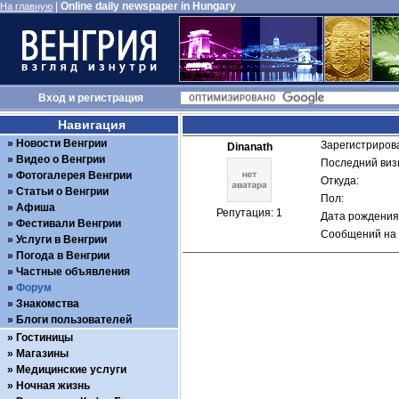
|
Online daily newspaper in Hungary
На главную
Вход
и
регистрация
Навигация
Новости Венгрии
Зарегистрирова
Dinanath
Видео о Венгрии
Последний визи
Фотогалерея Венгрии
Откуда: 
Статьи о Венгрии
Пол: 
Афиша
Репутация: 1
Дата рождения:
Фестивали Венгрии
Сообщений на 
Услуги в Венгрии
Погода в Венгрии
Частные объявления
Форум
Знакомства
Блоги пользователей
Гостиницы
Магазины
Медицинские услуги
Ночная жизнь