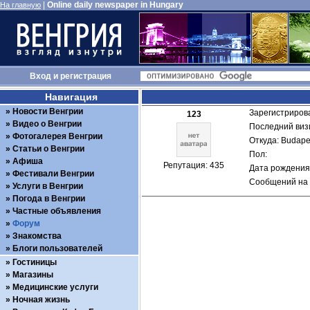
|
Online daily newspaper in Hungary
На главную
Вход
и
регистрация
Навигация
Новости Венгрии
Зарегистрирова
123
Видео о Венгрии
Последний визи
Фотогалерея Венгрии
Откуда: Budape
Статьи о Венгрии
Пол: 
Афиша
Репутация: 435
Дата рождения:
Фестивали Венгрии
Сообщений на 
Услуги в Венгрии
Погода в Венгрии
Частные объявления
Форум
Знакомства
Блоги пользователей
Гостиницы
Магазины
Медицинские услуги
Ночная жизнь