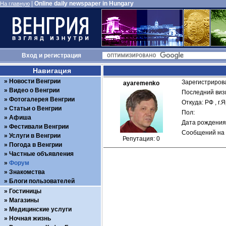
|
Online daily newspaper in Hungary
На главную
Вход
и
регистрация
Навигация
Новости Венгрии
Зарегистрирова
ayaremenko
Видео о Венгрии
Последний визи
Фотогалерея Венгрии
Откуда: РФ , г.
Статьи о Венгрии
Пол: 
Афиша
Дата рождения:
Фестивали Венгрии
Сообщений на 
Услуги в Венгрии
Репутация: 0
Погода в Венгрии
Частные объявления
Форум
Знакомства
Блоги пользователей
Гостиницы
Магазины
Медицинские услуги
Ночная жизнь