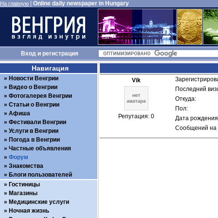
|
Online daily newspaper in Hungary
На главную
Вход
и
регистрация
Навигация
Новости Венгрии
Зарегистрирова
Vik
Видео о Венгрии
Последний визи
Фотогалерея Венгрии
Откуда: 
Статьи о Венгрии
Пол: 
Афиша
Репутация: 0
Дата рождения:
Фестивали Венгрии
Сообщений на 
Услуги в Венгрии
Погода в Венгрии
Частные объявления
Форум
Знакомства
Блоги пользователей
Гостиницы
Магазины
Медицинские услуги
Ночная жизнь