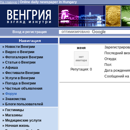
|
Online daily newspaper in Hungary
На главную
Вход
и
регистрация
Навигация
Новости Венгрии
Зарегистрирова
женя
Видео о Венгрии
Последний визи
Фотогалерея Венгрии
Откуда: 
Статьи о Венгрии
Пол: 
Афиша
Репутация: 0
Дата рождения:
Фестивали Венгрии
Сообщений на 
Услуги в Венгрии
Погода в Венгрии
Частные объявления
Форум
Знакомства
Блоги пользователей
Гостиницы
Магазины
Медицинские услуги
Ночная жизнь