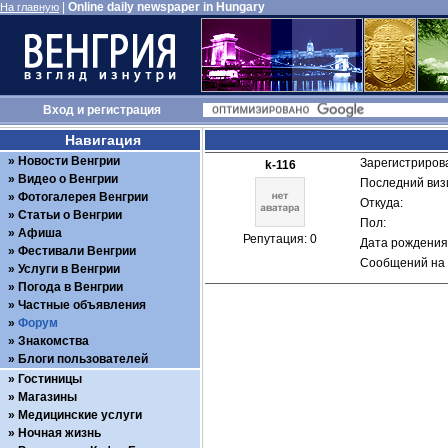
|
Online daily newspaper in Hungary
На главную
Вход
и
регистрация
Навигация
Новости Венгрии
Зарегистрирова
k-116
Видео о Венгрии
Последний визи
Фотогалерея Венгрии
Откуда: 
Статьи о Венгрии
Пол: 
Афиша
Репутация: 0
Дата рождения:
Фестивали Венгрии
Сообщений на 
Услуги в Венгрии
Погода в Венгрии
Частные объявления
Форум
Знакомства
Блоги пользователей
Гостиницы
Магазины
Медицинские услуги
Ночная жизнь