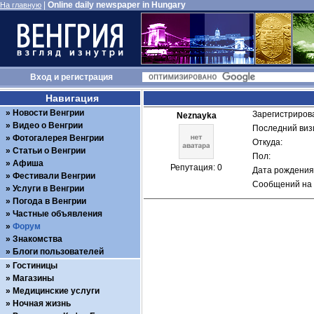
|
Online daily newspaper in Hungary
На главную
Вход
и
регистрация
Навигация
Новости Венгрии
Зарегистрирова
Neznayka
Видео о Венгрии
Последний визи
Фотогалерея Венгрии
Откуда: 
Статьи о Венгрии
Пол: 
Афиша
Репутация: 0
Дата рождения:
Фестивали Венгрии
Сообщений на 
Услуги в Венгрии
Погода в Венгрии
Частные объявления
Форум
Знакомства
Блоги пользователей
Гостиницы
Магазины
Медицинские услуги
Ночная жизнь