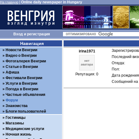
|
Online daily newspaper in Hungary
На главную
Вход
и
регистрация
Навигация
Новости Венгрии
Зарегистрирова
irina1971
Видео о Венгрии
Последний визи
Фотогалерея Венгрии
Откуда: 
Статьи о Венгрии
Пол: 
Афиша
Репутация: 0
Дата рождения:
Фестивали Венгрии
Сообщений на 
Услуги в Венгрии
Погода в Венгрии
Частные объявления
Форум
Знакомства
Блоги пользователей
Гостиницы
Магазины
Медицинские услуги
Ночная жизнь