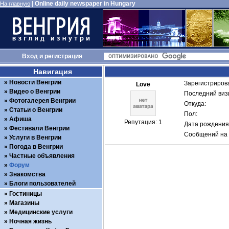
|
Online daily newspaper in Hungary
На главную
Вход
и
регистрация
Навигация
Новости Венгрии
Зарегистрирова
Love
Видео о Венгрии
Последний визи
Фотогалерея Венгрии
Откуда: 
Статьи о Венгрии
Пол: 
Афиша
Репутация: 1
Дата рождения:
Фестивали Венгрии
Сообщений на 
Услуги в Венгрии
Погода в Венгрии
Частные объявления
Форум
Знакомства
Блоги пользователей
Гостиницы
Магазины
Медицинские услуги
Ночная жизнь