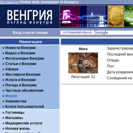
|
Online daily newspaper in Hungary
На главную
Вход
и
регистрация
Навигация
Новости Венгрии
Зарегистрирова
Mora
Видео о Венгрии
Последний визи
Фотогалерея Венгрии
Откуда: 
Статьи о Венгрии
Пол: 
Афиша
Дата рождения:
Фестивали Венгрии
Репутация: 31
Сообщений на 
Услуги в Венгрии
Погода в Венгрии
Частные объявления
Форум
Знакомства
Блоги пользователей
Гостиницы
Магазины
Медицинские услуги
Ночная жизнь