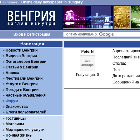
|
Online daily newspaper in Hungary
На главную
Вход
и
регистрация
Навигация
Новости Венгрии
Зарегистрирова
PeterN
Видео о Венгрии
Последний визи
Фотогалерея Венгрии
Откуда: 
Статьи о Венгрии
Пол: 
Афиша
Репутация: 0
Дата рождения:
Фестивали Венгрии
Сообщений на 
Услуги в Венгрии
Погода в Венгрии
Частные объявления
Форум
Знакомства
Блоги пользователей
Гостиницы
Магазины
Медицинские услуги
Ночная жизнь