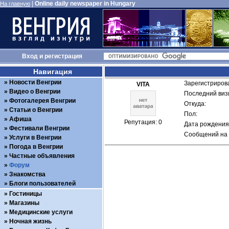
|
Online daily newspaper in Hungary
На главную
Вход
и
регистрация
Навигация
Новости Венгрии
Зарегистрирова
VITA
Видео о Венгрии
Последний визи
Фотогалерея Венгрии
Откуда: 
Статьи о Венгрии
Пол: 
Афиша
Репутация: 0
Дата рождения:
Фестивали Венгрии
Сообщений на 
Услуги в Венгрии
Погода в Венгрии
Частные объявления
Форум
Знакомства
Блоги пользователей
Гостиницы
Магазины
Медицинские услуги
Ночная жизнь