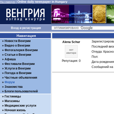
|
Online daily newspaper in Hungary
На главную
Вход
и
регистрация
Навигация
Новости Венгрии
Зарегистрирова
Alena Schur
Видео о Венгрии
Последний визи
Фотогалерея Венгрии
Откуда: Красно
Статьи о Венгрии
Пол: 
Афиша
Репутация: 0
Дата рождения:
Фестивали Венгрии
Сообщений на 
Услуги в Венгрии
Погода в Венгрии
Частные объявления
Форум
Знакомства
Блоги пользователей
Гостиницы
Магазины
Медицинские услуги
Ночная жизнь