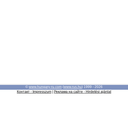
©
www.hungary-ru.com
(
www.rus.hu
) 1999 - 2026
Контакт - Impresszum
|
Реклама на сайте - Hirdetési ajánlat