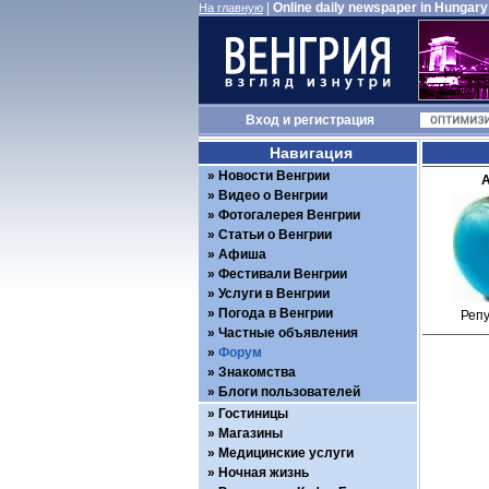
|
Online daily newspaper in Hungary
На главную
Вход
и
регистрация
Навигация
Новости Венгрии
A
Видео о Венгрии
Фотогалерея Венгрии
Статьи о Венгрии
Афиша
Фестивали Венгрии
Услуги в Венгрии
Погода в Венгрии
Репу
Частные объявления
Форум
Знакомства
Блоги пользователей
Гостиницы
Магазины
Медицинские услуги
Ночная жизнь