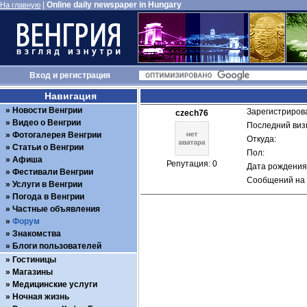
|
Online daily newspaper in Hungary
На главную
Вход
и
регистрация
Навигация
Новости Венгрии
Зарегистрирова
czech76
Видео о Венгрии
Последний визи
Фотогалерея Венгрии
Откуда: 
Статьи о Венгрии
Пол: 
Афиша
Репутация: 0
Дата рождения:
Фестивали Венгрии
Сообщений на 
Услуги в Венгрии
Погода в Венгрии
Частные объявления
Форум
Знакомства
Блоги пользователей
Гостиницы
Магазины
Медицинские услуги
Ночная жизнь