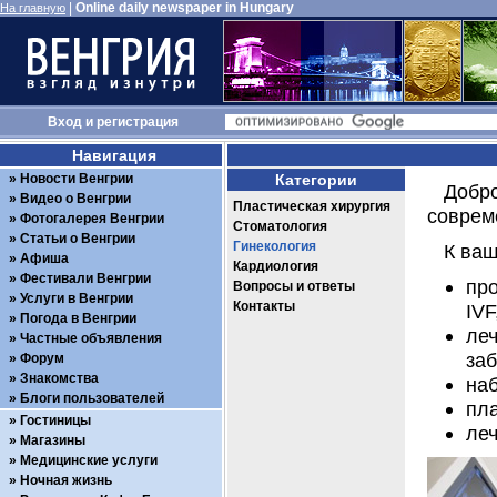
|
Online daily newspaper in Hungary
На главную
Вход
и
регистрация
Навигация
Новости Венгрии
Категории
Добр
Видео о Венгрии
Пластическая хирургия
соврем
Фотогалерея Венгрии
Стоматология
Статьи о Венгрии
Гинекология
К ваш
Афиша
Кардиология
Фестивали Венгрии
пр
Вопросы и ответы
Услуги в Венгрии
Контакты
IVF
Погода в Венгрии
леч
Частные объявления
заб
Форум
Знакомства
наб
Блоги пользователей
пла
Гостиницы
ле
Магазины
Медицинские услуги
Ночная жизнь