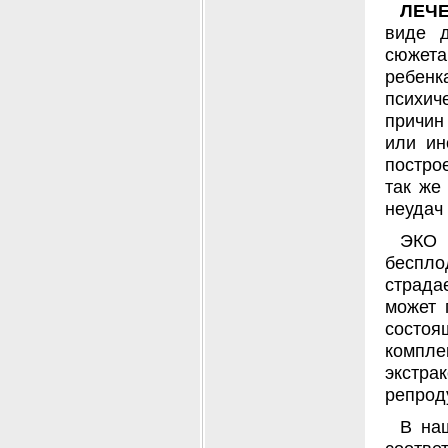
ЛЕЧ
виде д
сюжета
ребенк
психич
причин
или ин
постро
так же
неудач
ЭКО 
беспло
страда
может 
состо
компл
экстра
репрод
В на