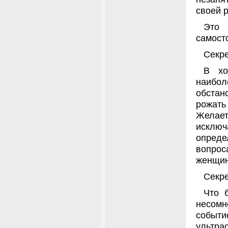
своей р
Это 
самост
Секре
В хо
наибо
обстан
рожать
Желае
исклю
опреде
вопро
женщин
Секре
Что 
несомн
событ
ультр