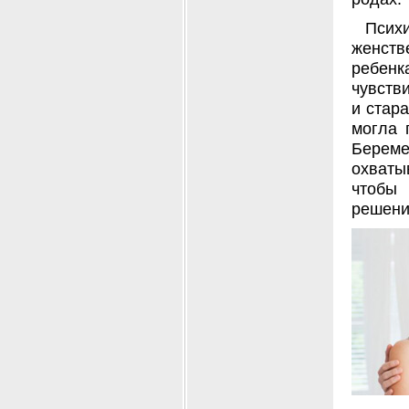
Псих
женств
ребен
чувств
и стар
могла 
Берем
охваты
чтобы 
решени