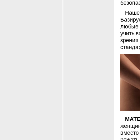
безопа
Наше
Базиру
любые
учитыв
зрени
станда
МАТ
женщин
вместо 
рожать 