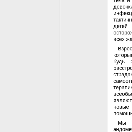
тела и
девоч
инфекц
тактич
детей
осторо
всех ж
Взро
которы
будь 
расстр
стра
самоот
терапи
всеобъ
являю
новые 
помощь
Мы р
эндоме