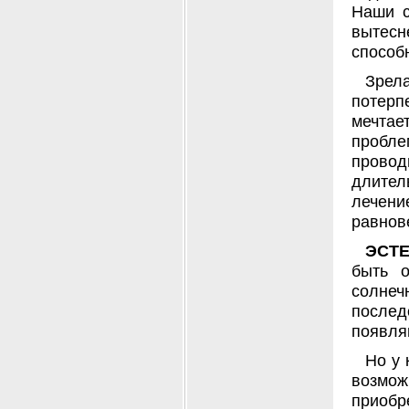
Наши с
вытес
способн
Зрел
потерп
мечтае
пробле
прово
длите
лечен
равнов
ЭСТ
быть о
солнеч
после
появля
Но у 
возмо
приобр