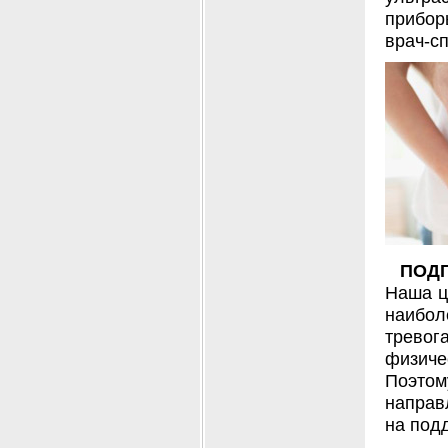
прибор
врач-с
ПОД
Наша ц
наибол
тревог
физиче
Поэто
направ
на под