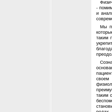
Физи
- поми
и анал
соврем
Мы п
которы
таким 
укрепи
благо
преодо
Созн
основа
пациен
своем
физио
преиму
таким 
беспо
станов
родах.