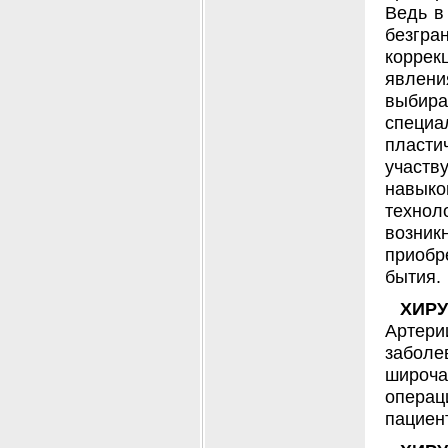
Ведь в
безгра
коррек
явлени
выбир
специа
пласт
участв
навыко
технол
возни
приобр
бытия.
ХИР
Артери
забол
широча
опера
пациен