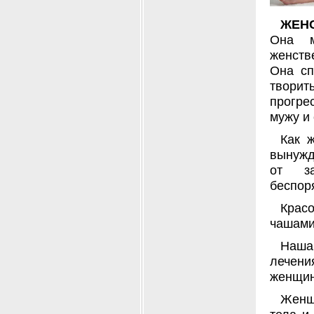
ЖЕНС
Она м
женств
Она сп
творит
прогре
мужу и
Как 
вынужд
от за
беспор
Красо
чашами
Наша
лечени
женщи
Женщ