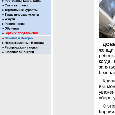
Рестораны, Кафе, Бары
Спа и веллнесс
Термальные курорты
Туристические услуги
Услуги
Развлечения
Обучение
Горячие предложения
Лечение в Венгрии
Недвижимость в Венгрии
ДОВ
Распродажи и скидки
женщин
Шоппинг в Венгрии
ребенк
когда 
занять
безопа
Клини
вы мож
уважен
уберегу
С это
Каройя