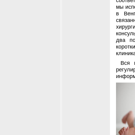
соотве
мы исп
в Вен
связа
хирур
консул
два по
коротк
клиника
Вся 
регули
информ