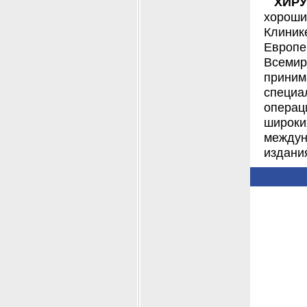
ХИРУ
хороши
Клиник
Европе
Всемир
приним
специа
операц
широк
междун
издани