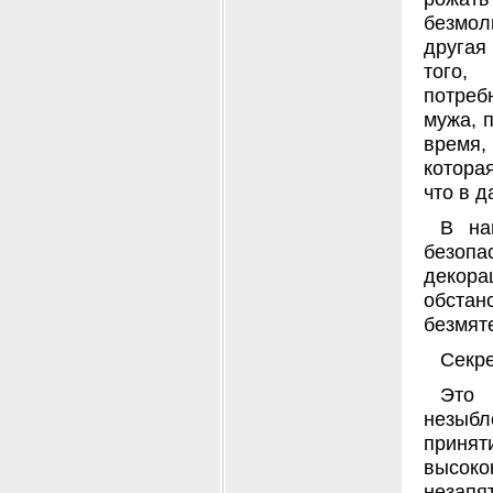
безмол
другая
того,
потреб
мужа, п
время,
которая
что в 
В на
безоп
декор
обста
безмят
Секре
Это 
незыбл
прин
высок
незап