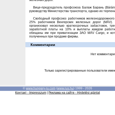
железных дорог.
Вице-председатель профсоюза Балаж Барань (Bárány
руководству Министерства транспорта, однако их терпен
Свободный профсоюз работников железнодорожного 
25% работников Венгерских железных дорог (MÁV).
организовал несколько краткосрочных забастовок, т
заработной платы на 10% и выплаты каждом работн
обещаны им при приватизации ЗАО MÁV Cargo, и кото
полученных при продаже фирмы.
Комментарии
Нет комментари
Только зарегистрированные пользователи име
©
www.hungary-ru.com
(
www.rus.hu
) 1999 - 2026
Контакт - Impresszum
|
Реклама на сайте - Hirdetési ajánlat