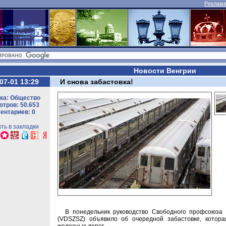
Реклама 
Новости Венгрии
07-01 13:29
И снова забастовка!
ка: Общество
тров: 50.653
ентариев: 0
ть в закладки
В понедельник руководство Свободного профсоюза 
(VDSZSZ) объявило об очередной забастовке, котора