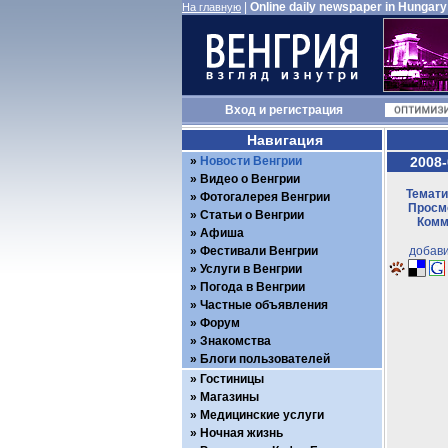
|
Online daily newspaper in Hungary
На главную
Вход
и
регистрация
Навигация
Новости Венгрии
2008-
Видео о Венгрии
Темати
Фотогалерея Венгрии
Просмо
Статьи о Венгрии
Комм
Афиша
Фестивали Венгрии
добави
Услуги в Венгрии
Погода в Венгрии
Частные объявления
Форум
Знакомства
Блоги пользователей
Гостиницы
Магазины
Медицинские услуги
Ночная жизнь