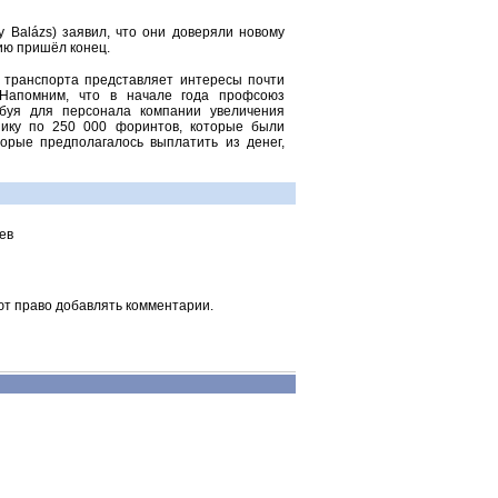
 Balázs) заявил, что они доверяли новому
ию пришёл конец.
транспорта представляет интересы почти
 Напомним, что в начале года профсоюз
ребуя для персонала компании увеличения
ику по 250 000 форинтов, которые были
рые предполагалось выплатить из денег,
ев
ют право добавлять комментарии.