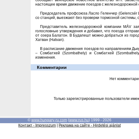
сообщает венгерское новостное агентство MTI. Забасто
настоящее время движение поездов с железнодорожной с
Председатель профсоюза Ласло Геленчер (Gelencsér L
со станций, выезжают без проверки тормозной системы, 
Представитель железнодорожной компании MÁV заяв
голословные утверждения и добавил, что поезда отправл
от озера Балатон. В Будапешт можно добраться из город
Хатван (Hatvan).
В расписание движения поездов по направлениям Дьер 
– Сомбатхей (Szombathely) и Сомбатхей (Szombathely
изменения.
Комментарии
Нет комментари
Только зарегистрированные пользователи име
©
www.hungary-ru.com
(
www.rus.hu
) 1999 - 2026
Контакт - Impresszum
|
Реклама на сайте - Hirdetési ajánlat