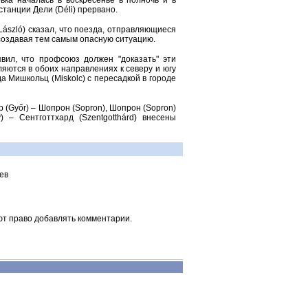
вка началась в воскресенье в полночь и в
танции Дели (Déli) прервано.
ászló) сказал, что поезда, отправляющиеся
создавая тем самым опасную ситуацию.
ил, что профсоюз должен "доказать" эти
яются в обоих направлениях к северу и югу
а Мишкольц (Miskolc) с пересадкой в городе
(Győr) – Шопрон (Sopron), Шопрон (Sopron)
) – Сентготтхард (Szentgotthárd) внесены
ев
ют право добавлять комментарии.