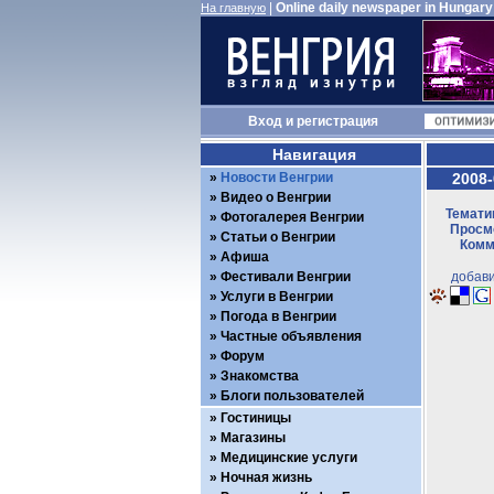
|
Online daily newspaper in Hungary
На главную
Вход
и
регистрация
Навигация
Новости Венгрии
2008-
Видео о Венгрии
Темати
Фотогалерея Венгрии
Просмо
Статьи о Венгрии
Комм
Афиша
Фестивали Венгрии
добави
Услуги в Венгрии
Погода в Венгрии
Частные объявления
Форум
Знакомства
Блоги пользователей
Гостиницы
Магазины
Медицинские услуги
Ночная жизнь