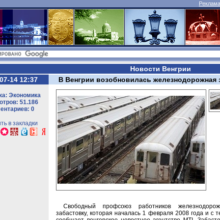
Реклама 
Новости Венгрии
07-14 12:37
В Венгрии возобновилась железнодорожная 
ка: Экономика
тров: 51.186
ентариев: 0
ть в закладки
Свободный профсоюз работников железнодорож
забастовку, которая началась 1 февраля 2008 года и с т