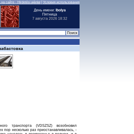
|
на сайте - Hirdetési ajánlat
Условия использования
День имени:
Ibolya
Пятница
7 августа 2026 18:32
забастовка
ного транспорта (VDSZSZ) возобновил
ех пор несколько раз приостанавливалась, -