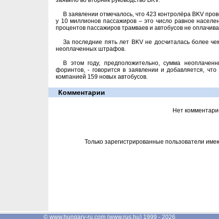
заявило во вторник руководство BKV.
В заявлении отмечалось, что 423 контролёра BKV про
у 10 миллионов пассажиров – это число равное населен
процентов пассажиров трамваев и автобусов не оплачива
За последние пять лет BKV не досчиталась более че
неоплаченных штрафов.
В этом году, предположительно, сумма неоплачен
форинтов, - говорится в заявлении и добавляется, чт
компанией 159 новых автобусов.
Комментарии
Нет комментари
Только зарегистрированные пользователи име
©
www.hungary-ru.com
(
www.rus.hu
) 1999 - 2026