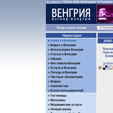
|
Online daily newspaper in Hungary
На главную
Вход
и
регистрация
Навигация
Новости Венгрии
2008-
Видео о Венгрии
Темати
Фотогалерея Венгрии
Просмо
Статьи о Венгрии
Комм
Афиша
Фестивали Венгрии
добави
Услуги в Венгрии
Погода в Венгрии
Частные объявления
Форум
Знакомства
Блоги пользователей
Гостиницы
Магазины
Медицинские услуги
Ночная жизнь