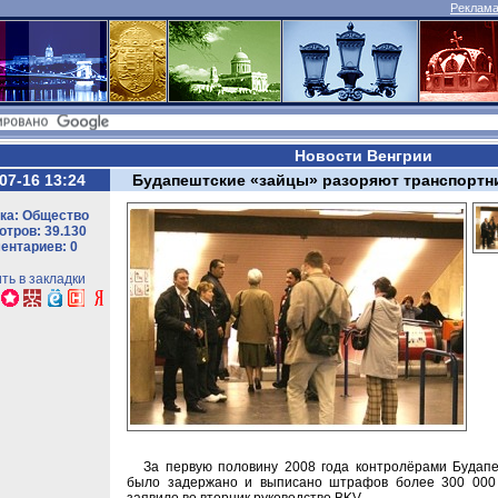
Реклама 
Новости Венгрии
07-16 13:24
Будапештские «зайцы» разоряют транспортн
ка: Общество
тров: 39.130
ентариев: 0
ть в закладки
За первую половину 2008 года контролёрами Будапе
было задержано и выписано штрафов более 300 000 