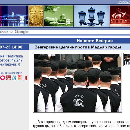
Реклама 
Новости Венгрии
07-23 14:00
Венгерские цыгане против Мадьяр гарды
ка: Политика
тров: 42.247
ентариев: 0
ть в закладки
В воскресенье днем венгерская ультраправая правая п
группа цыган собрались в северо-восточном венгерском го