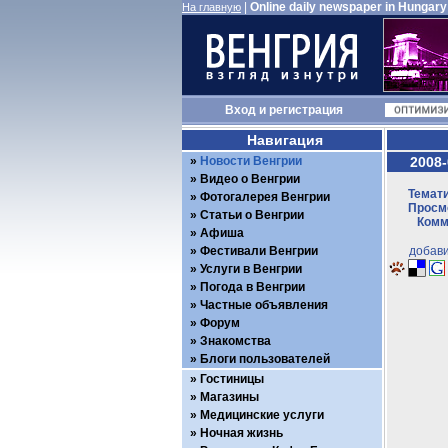
|
Online daily newspaper in Hungary
На главную
Вход
и
регистрация
Навигация
Новости Венгрии
2008-
Видео о Венгрии
Темати
Фотогалерея Венгрии
Просмо
Статьи о Венгрии
Комм
Афиша
Фестивали Венгрии
добави
Услуги в Венгрии
Погода в Венгрии
Частные объявления
Форум
Знакомства
Блоги пользователей
Гостиницы
Магазины
Медицинские услуги
Ночная жизнь