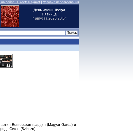
|
на сайте - Hirdetési ajánlat
Условия использования
День имени:
Ibolya
Пятница
7 августа 2026 20:54
артия Венгерская гвардия (Magyar Gárda) и
роде Сиксо (Szikszo).