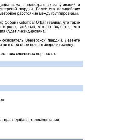
ионализма, неоднократных запугиваний и
нгерской гвардии. Более ста полицейских
метровое расстояние между группировками.
 Орбан (Kolompár Orbán) заявил, что такие
 страны, добавив, что он надеется, что
дия будет ликвидирована.
н-основатель Венгерской гвардии, Левенте
и ни в коей мере не противоречит закону.
скольких словесных перепалок.
ев
ют право добавлять комментарии.