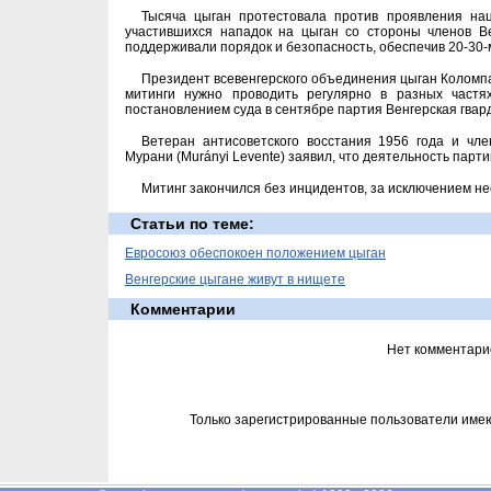
Тысяча цыган протестовала против проявления нац
участившихся нападок на цыган со стороны членов Ве
поддерживали порядок и безопасность, обеспечив 20-30-
Президент всевенгерского объединения цыган Коломпар
митинги нужно проводить регулярно в разных частях
постановлением суда в сентябре партия Венгерская гвар
Ветеран антисоветского восстания 1956 года и чле
Мурани (Murányi Levente) заявил, что деятельность парти
Митинг закончился без инцидентов, за исключением не
Статьи по теме:
Евросоюз обеспокоен положением цыган
Венгерские цыгане живут в нищете
Комментарии
Нет комментари
Только зарегистрированные пользователи име