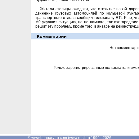
Будапешта, - пишет vezess.hu.
Жители столицы ожидают, что открытие новой дорог
движение грузовых автомобилей по кольцевой Хунгари
транспортного отдела сообщил телеканалу RTL Klub, чт
M0 улучшит ситуацию, но не намного, так как городски
решит эту проблему. Кроме того, в январе на реконструкци
Комментарии
Нет комментари
Только зарегистрированные пользователи име
©
www.hungary-ru.com
(
www.rus.hu
) 1999 - 2026