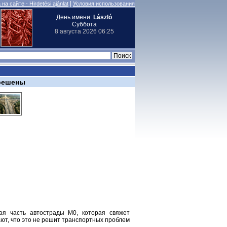
|
на сайте - Hirdetési ajánlat
Условия использования
День имени:
László
Суббота
8 августа 2026 06:25
 решены
ая часть автострады M0, которая свяжет
ают, что это не решит транспортных проблем