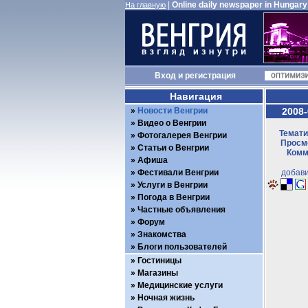
|
Online daily newspaper in Hungary
На главную
Вход
и
регистрация
Навигация
Новости Венгрии
2008-
Видео о Венгрии
Темати
Фотогалерея Венгрии
Просмо
Статьи о Венгрии
Комм
Афиша
Фестивали Венгрии
добави
Услуги в Венгрии
Погода в Венгрии
Частные объявления
Форум
Знакомства
Блоги пользователей
Гостиницы
Магазины
Медицинские услуги
Ночная жизнь