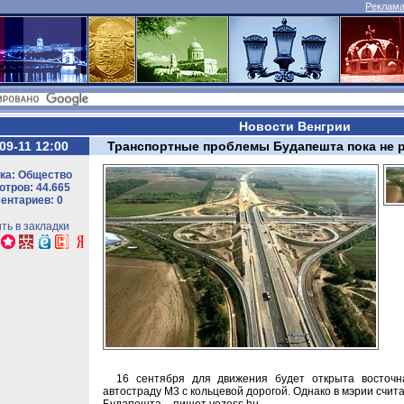
Реклама 
Новости Венгрии
09-11 12:00
Транспортные проблемы Будапешта пока не
ка: Общество
тров: 44.665
ентариев: 0
ть в закладки
16 сентября для движения будет открыта восточн
автостраду M3 с кольцевой дорогой. Однако в мэрии счит