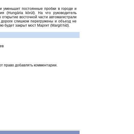
и уменьшит постоянные пробки в городе и
я (Hungária körút). На что руководитель
о открытие восточной части автомагистрали
е дороги слишком перегружены и объезд не
ю будет закрыт мост Маргит (Margit híd).
ев
ют право добавлять комментарии.