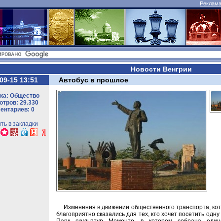
Реклама 
Новости Венгрии
09-15 13:51
Автобус в прошлое
ка: Общество
тров: 29.330
ентариев: 0
ть в закладки
Изменения в движении общественного транспорта, кото
благоприятно сказались для тех, кто хочет посетить одн