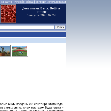
|
на сайте - Hirdetési ajánlat
Условия использования
День имени:
Berta, Bettina
Четверг
6 августа 2026 09:24
рые были введены с 8 сентября этого года,
у из самых уникальных выставок Будапешта –