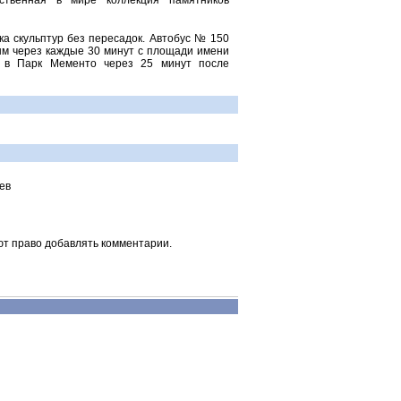
ственная в мире коллекция памятников
а скульптур без пересадок. Автобус № 150
ым через каждые 30 минут с площади имени
ет в Парк Мементо через 25 минут после
ев
ют право добавлять комментарии.