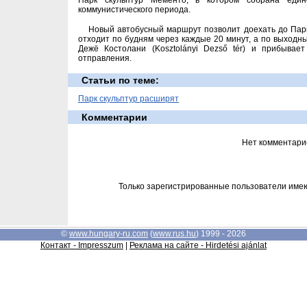
Парк скульптур Мементо, в котором собрана един
коммунистического периода.
Новый автобусный маршрут позволит доехать до Парк
отходит по будням через каждые 20 минут, а по выходн
Дежё Костолани (Kosztolányi Dezső tér) и прибыва
отправления.
Статьи по теме:
Парк скульптур расширят
Комментарии
Нет комментари
Только зарегистрированные пользователи име
©
www.hungary-ru.com
(
www.rus.hu
) 1999 - 2026
Контакт - Impresszum
|
Реклама на сайте - Hirdetési ajánlat