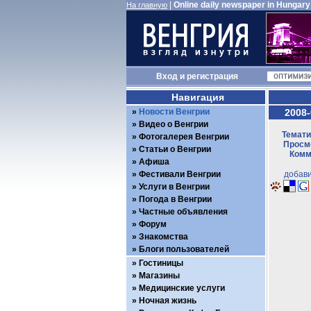
|
Online daily newspaper in Hungary
На главную
Вход
и
регистрация
Навигация
Новости Венгрии
2008-
Видео о Венгрии
Темати
Фотогалерея Венгрии
Просмо
Статьи о Венгрии
Комм
Афиша
Фестивали Венгрии
добави
Услуги в Венгрии
Погода в Венгрии
Частные объявления
Форум
Знакомства
Блоги пользователей
Гостиницы
Магазины
Медицинские услуги
Ночная жизнь