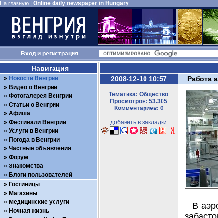
|
Online daily newspaper in Hungary
На главную
Вход
и
регистрация
Навигация
Новости Венгрии
2008-12-10 10:57
Работа 
Видео о Венгрии
Тематика: Общество
Фотогалерея Венгрии
Просмотров: 53.305
Статьи о Венгрии
Комментариев: 0
Афиша
Фестивали Венгрии
добавить в закладки
Услуги в Венгрии
Погода в Венгрии
Частные объявления
Форум
Знакомства
Блоги пользователей
Гостиницы
Магазины
Медицинские услуги
В аэр
Ночная жизнь
забасто