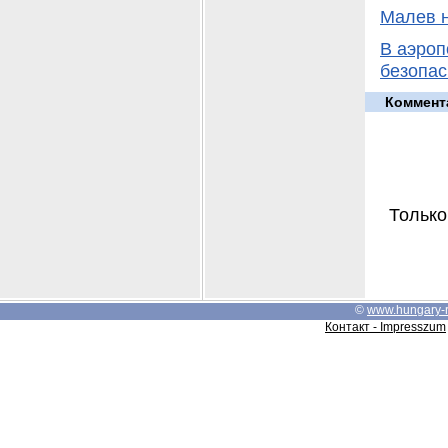
Малев н
В аэроп
безопас
Коммент
Только
©
www.hungary-
Контакт - Impresszum