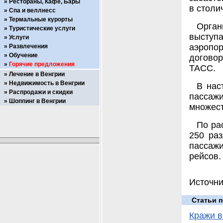
Рестораны, Кафе, Бары
в столи
Спа и веллнесс
Термальные курорты
Орган
Туристические услуги
выступа
Услуги
аэропо
Развлечения
Обучение
догово
Горячие предложения
ТАСС.
Лечение в Венгрии
Недвижимость в Венгрии
В нас
Распродажи и скидки
пассаж
Шоппинг в Венгрии
множест
По ра
250 раз
пассажи
рейсов.
Источни
Статьи п
Кражи в