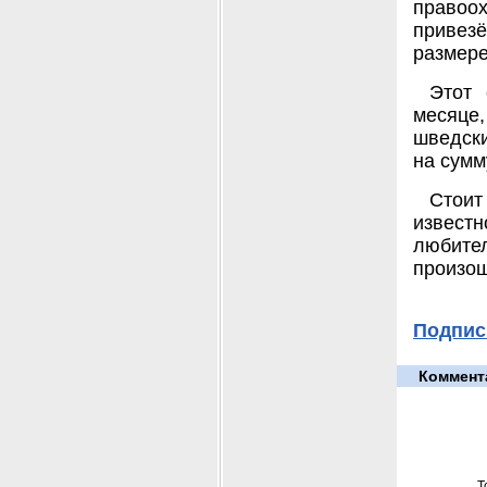
правоо
привезё
размере
Этот 
месяце
шведски
на сумм
Стоит
известн
любите
произо
Подпис
Коммент
Т