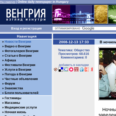
|
Online daily newspaper in Hungary
На главную
Вход
и
регистрация
Навигация
Новости Венгрии
2008-12-13 17:33
В ночном
Видео о Венгрии
Тематика: Общество
Фотогалерея Венгрии
Просмотров: 68.616
Статьи о Венгрии
Комментариев: 0
Афиша
Фестивали Венгрии
добавить в закладки
Услуги в Венгрии
Погода в Венгрии
Частные объявления
Форум
Знакомства
Блоги пользователей
Гостиницы
Магазины
Медицинские услуги
Ночны
Ночная жизнь
заведен