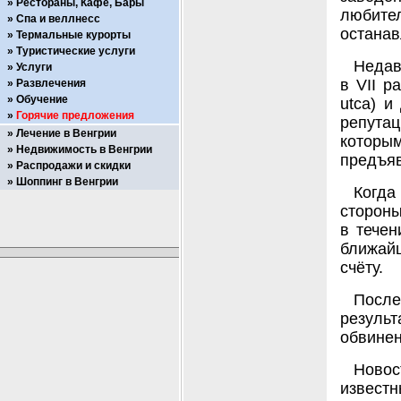
Рестораны, Кафе, Бары
любите
Спа и веллнесс
останав
Термальные курорты
Туристические услуги
Недав
Услуги
в VII р
Развлечения
Обучение
utca) и
Горячие предложения
репута
Лечение в Венгрии
которым
Недвижимость в Венгрии
предъяв
Распродажи и скидки
Шоппинг в Венгрии
Когда
сторон
в течен
ближайш
счёту.
После
результ
обвинен
Новос
извест