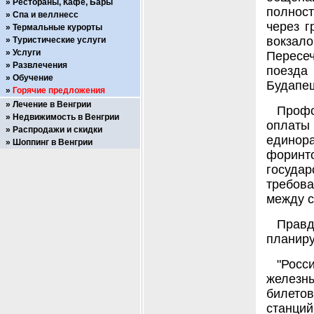
Рестораны, Кафе, Бары
полнос
Спа и веллнесс
через г
Термальные курорты
вокзал
Туристические услуги
Услуги
Пересеч
Развлечения
поезда 
Обучение
Будапеш
Горячие предложения
Лечение в Венгрии
Проф
Недвижимость в Венгрии
оплаты 
Распродажи и скидки
единор
Шоппинг в Венгрии
форин
госуда
требова
между с
Правд
планиру
"Росс
железн
билето
станци