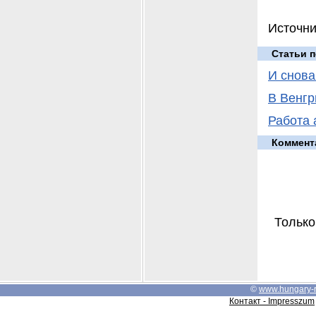
Источни
Статьи п
И снова
В Венгр
Работа 
Коммент
Только
©
www.hungary-
Контакт - Impresszum