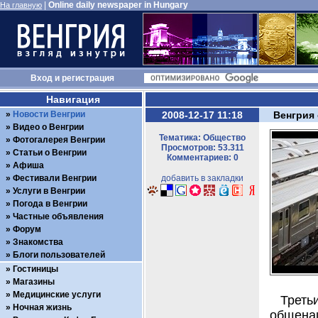
|
Online daily newspaper in Hungary
На главную
Вход
и
регистрация
Навигация
Новости Венгрии
2008-12-17 11:18
Венгрия
Видео о Венгрии
Тематика: Общество
Фотогалерея Венгрии
Просмотров: 53.311
Статьи о Венгрии
Комментариев: 0
Афиша
Фестивали Венгрии
добавить в закладки
Услуги в Венгрии
Погода в Венгрии
Частные объявления
Форум
Знакомства
Блоги пользователей
Гостиницы
Магазины
Медицинские услуги
Трет
Ночная жизнь
общенац