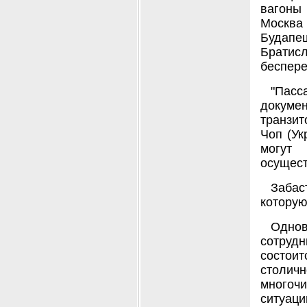
вагоны 
Москва
Будапе
Братисл
беспере
"Пас
докумен
транзит
Чоп (Ук
могут
осущест
Забас
которую
Одно
сотрудн
состои
столич
многоч
ситуаци