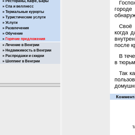
Рестораны, Кафе, Бары
Госпо
Спа и веллнесс
городе 
Термальные курорты
обнаруж
Туристические услуги
Услуги
Своё 
Развлечения
когда д
Обучение
внутрен
Горячие предложения
после к
Лечение в Венгрии
Недвижимость в Венгрии
В теч
Распродажи и скидки
Шоппинг в Венгрии
в тюрьм
Так к
пользо
домушни
Коммент
Т