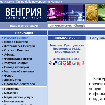
|
Online daily newspaper in Hungary
На главную
Вход
и
регистрация
Навигация
Новости Венгрии
2009-02-12 22:03
Бабушка
Видео о Венгрии
Тематика: Преступность
Фотогалерея Венгрии
Просмотров: 36.322
Статьи о Венгрии
Комментариев: 0
Афиша
Фестивали Венгрии
добавить в закладки
Услуги в Венгрии
Погода в Венгрии
Частные объявления
Форум
Венге
Знакомства
прозвищ
Блоги пользователей
энную 
Гостиницы
Магазины
инфор
Медицинские услуги
предста
Ночная жизнь