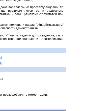
глер (Steigler Sándor).
 даже параллельные проспекту Андраши, по
, где прошлым летом сотни радикально
камнями и даже бутылками с зажигательной
ителями полиции и нашли "обнадёживающим"
зопасность демонстрантам.
ости" как за неделю до проведения, так и
посольства Нидерландов и Великобритании
и»
ми
ев
ют право добавлять комментарии.