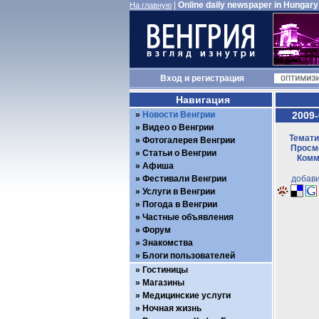
|
Online daily newspaper in Hungary
На главную
Вход
и
регистрация
Навигация
Новости Венгрии
2009-
Видео о Венгрии
Темати
Фотогалерея Венгрии
Просмо
Статьи о Венгрии
Комм
Афиша
Фестивали Венгрии
добави
Услуги в Венгрии
Погода в Венгрии
Частные объявления
Форум
Знакомства
Блоги пользователей
Гостиницы
Магазины
Медицинские услуги
Ночная жизнь