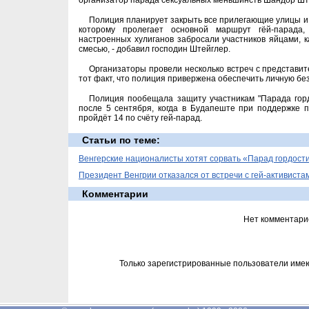
организатор парада сексуальных меньшинств Шандор Штей
Полиция планирует закрыть все прилегающие улицы и
которому пролегает основной маршрут гёй-парада
настроенных хулиганов забросали участников яйцами, 
смесью, - добавил господин Штейглер.
Организаторы провели несколько встреч с представ
тот факт, что полиция привержена обеспечить личную бе
Полиция пообещала защиту участникам "Парада горд
после 5 сентября, когда в Будапеште при поддержке 
пройдёт 14 по счёту гей-парад.
Статьи по теме:
Венгерские националисты хотят сорвать «Парад гордост
Президент Венгрии отказался от встречи с гей-активиста
Комментарии
Нет комментари
Только зарегистрированные пользователи име