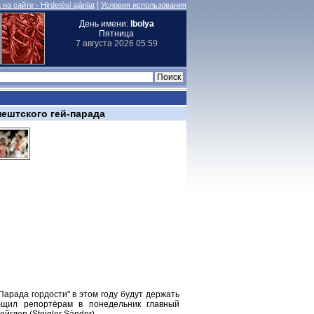
|
на сайте - Hirdetési ajánlat
Условия использования
День имени:
Ibolya
Пятница
7 августа 2026 05:59
ештского гей-парада
арада гордости" в этом году будут держать
бщил репортёрам в понедельник главный