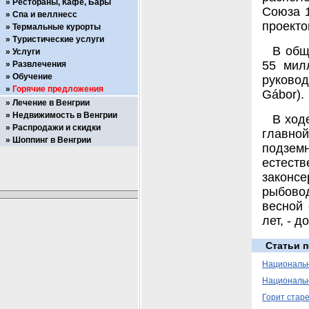
Рестораны, Кафе, Бары
Союза 1
Спа и веллнесс
проекто
Термальные курорты
Туристические услуги
В общ
Услуги
55 мил
Развлечения
Обучение
руковод
Горячие предложения
Gábor).
Лечение в Венгрии
Недвижимость в Венгрии
В ход
Распродажи и скидки
главно
Шоппинг в Венгрии
подземн
естест
законс
рыбово
весной
лет, - д
Статьи п
Национальн
Национальн
Горит стар