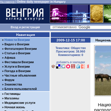
|
Online daily newspaper in Hungary
На главную
Вход
и
регистрация
Навигация
Новости Венгрии
2009-12-15 17:00
Национал
Видео о Венгрии
Тематика: Общество
Фотогалерея Венгрии
Просмотров: 38.960
Статьи о Венгрии
Комментариев: 0
Афиша
Фестивали Венгрии
добавить в закладки
Услуги в Венгрии
Погода в Венгрии
Частные объявления
Форум
Знакомства
Блоги пользователей
Гостиницы
Магазины
Медицинские услуги
Наци
Ночная жизнь
располо