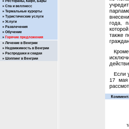
Рестораны, Кафе, Бары
учреди
Спа и веллнесс
парлам
Термальные курорты
внесени
Туристические услуги
Услуги
года, 
Развлечения
которо
Обучение
также п
Горячие предложения
граждан
Лечение в Венгрии
Недвижимость в Венгрии
Кроме
Распродажи и скидки
исключи
Шоппинг в Венгрии
действи
Если 
17 мая
рассмот
Коммент
Т