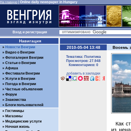
|
Online daily newspaper in Hungary
На главную
Вход
и
регистрация
Навигация
Новости Венгрии
2010-05-04 13:48
Восемь 
Видео о Венгрии
Тематика: Политика
Фотогалерея Венгрии
Просмотров: 27.948
Статьи о Венгрии
Комментариев: 0
Афиша
Фестивали Венгрии
добавить в закладки
Услуги в Венгрии
Погода в Венгрии
Частные объявления
Форум
Знакомства
Блоги пользователей
Гостиницы
Магазины
Медицинские услуги
Как с
Ночная жизнь
из нена