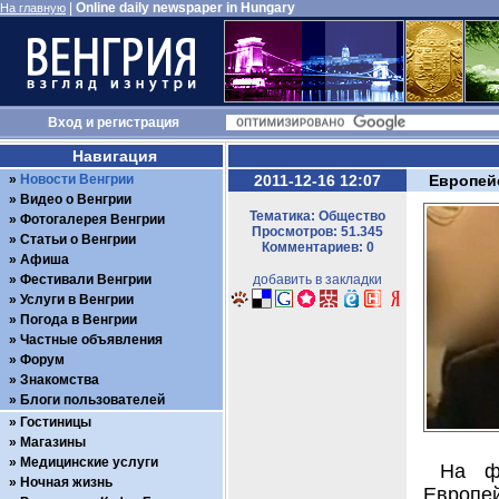
|
Online daily newspaper in Hungary
На главную
Вход
и
регистрация
Навигация
Новости Венгрии
2011-12-16 12:07
Европей
Видео о Венгрии
Тематика: Общество
Фотогалерея Венгрии
Просмотров: 51.345
Статьи о Венгрии
Комментариев: 0
Афиша
Фестивали Венгрии
добавить в закладки
Услуги в Венгрии
Погода в Венгрии
Частные объявления
Форум
Знакомства
Блоги пользователей
Гостиницы
Магазины
Медицинские услуги
На ф
Ночная жизнь
Европей