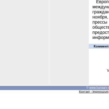
Евро
между
гражда
ноября
прессы
общес
предост
информ
Коммент
Т
©
www.hungary-
Контакт - Impresszum