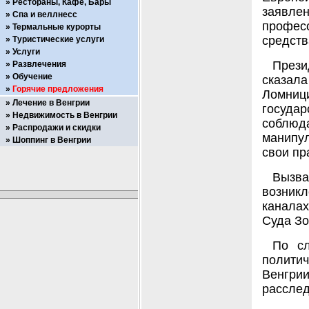
Рестораны, Кафе, Бары
заявле
Спа и веллнесс
професс
Термальные курорты
средств
Туристические услуги
Услуги
Прези
Развлечения
Обучение
сказал
Горячие предложения
Ломни
Лечение в Венгрии
госуд
Недвижимость в Венгрии
соблюда
Распродажи и скидки
манипул
Шоппинг в Венгрии
свои пр
Вызва
возникл
канала
Суда Зо
По сл
полити
Венгри
расслед