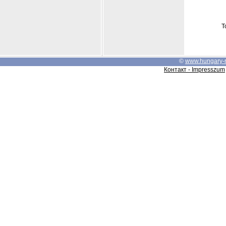
Т
©
www.hungary-
Контакт - Impresszum