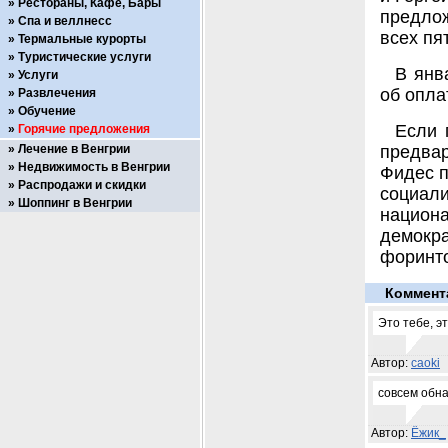
Рестораны, Кафе, Бары
предло
Спа и веллнесс
всех пя
Термальные курорты
Туристические услуги
В янв
Услуги
об опла
Развлечения
Обучение
Если 
Горячие предложения
Лечение в Венгрии
предва
Недвижимость в Венгрии
Фидес п
Распродажи и скидки
социа
Шоппинг в Венгрии
национа
демокра
форинт
Коммент
Это тебе, эт
Автор:
caoki
совсем обн
Автор:
Ёжик_