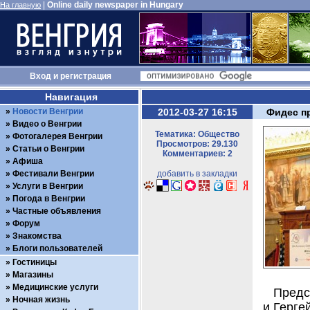
|
Online daily newspaper in Hungary
На главную
Вход
и
регистрация
Навигация
Новости Венгрии
2012-03-27 16:15
Фидес п
Видео о Венгрии
Тематика: Общество
Фотогалерея Венгрии
Просмотров: 29.130
Статьи о Венгрии
Комментариев: 2
Афиша
Фестивали Венгрии
добавить в закладки
Услуги в Венгрии
Погода в Венгрии
Частные объявления
Форум
Знакомства
Блоги пользователей
Гостиницы
Магазины
Медицинские услуги
Предс
Ночная жизнь
и Герге