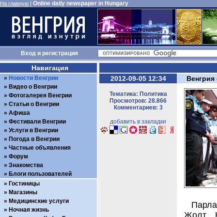
|
Online daily newspaper in Hungary
На главную
Вход
и
регистрация
Навигация
Новости Венгрии
2012-09-05 12:34
Венгрия
Видео о Венгрии
Тематика: Политика
Фотогалерея Венгрии
Просмотров: 28.866
Статьи о Венгрии
Комментариев: 3
Афиша
Фестивали Венгрии
добавить в закладки
Услуги в Венгрии
Погода в Венгрии
Частные объявления
Форум
Знакомства
Блоги пользователей
Гостиницы
Магазины
Медицинские услуги
Парла
Ночная жизнь
Жолт Н