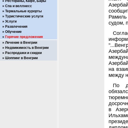
Рестораны, Кафе, Бары
Азербай
Спа и веллнесс
сообщит
Термальные курорты
Рамиль 
Туристические услуги
Услуги
судом, 
Развлечения
Обучение
Согл
Горячие предложения
информа
Лечение в Венгрии
"...В
Недвижимость в Венгрии
Азерба
Распродажи и скидки
междун
Шоппинг в Венгрии
Азербай
на взаи
между н
По д
обязалс
тюремн
досрочн
в Азер
Ильхам
презид
диплома