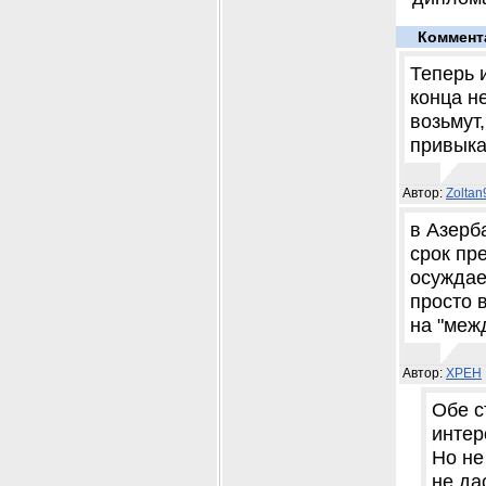
Коммент
Теперь 
конца н
возьмут
привыка
Автор:
Zolta
в Азерб
срок пр
осуждает
просто 
на "меж
Автор:
XPEH
Обе с
интер
Но не
не да