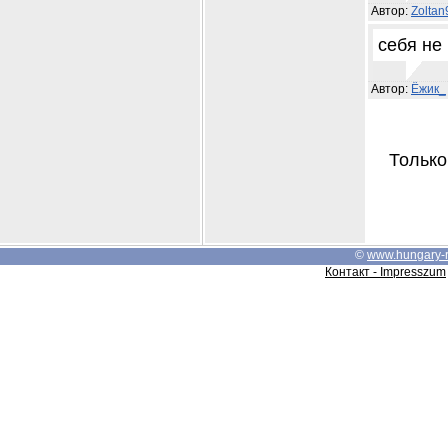
Автор:
Zolta
себя не 
Автор:
Ёжик_
Только
©
www.hungary-
Контакт - Impresszum