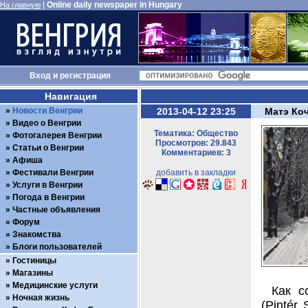
|
Online daily newspaper in Hungary
На главную
Вход
и
регистрация
Навигация
Новости Венгрии
2013-04-12 23:25
Матэ Ко
Видео о Венгрии
Тематика: Общество
Фотогалерея Венгрии
Просмотров: 29.843
Статьи о Венгрии
Комментариев: 3
Афиша
Фестивали Венгрии
добавить в закладки
Услуги в Венгрии
Погода в Венгрии
Частные объявления
Форум
Знакомства
Блоги пользователей
Гостиницы
Магазины
Медицинские услуги
Как с
Ночная жизнь
(Pintér