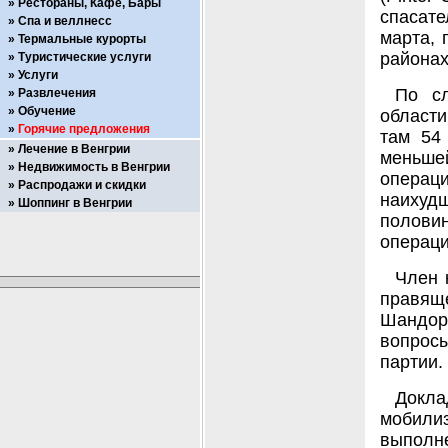
Рестораны, Кафе, Бары
спасат
Спа и веллнесс
марта, 
Термальные курорты
районах
Туристические услуги
Услуги
По с
Развлечения
Обучение
области
Горячие предложения
там 54
Лечение в Венгрии
меньше
Недвижимость в Венгрии
операц
Распродажи и скидки
наихуд
Шоппинг в Венгрии
полови
операци
Член 
правящ
Шандор
вопрос
партии.
Докла
мобили
выполне