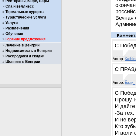
Рестораны, Кафе, Бары
оконча
Спа и веллнесс
российс
Термальные курорты
Вечная 
Туристические услуги
Услуги
Админис
Развлечения
Обучение
Коммент
Горячие предложения
С Победо
Лечение в Венгрии
Недвижимость в Венгрии
Распродажи и скидки
Автор:
Kathle
Шоппинг в Венгрии
С ПРАЗ
Автор:
Ёжик_
С Побед
Прошу, 
И дайте
-За тех,
И не ве
Кто зуб
И воли 