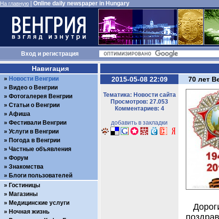
|
Online daily newspaper in Hungary
На главную
Вход
и
регистрация
Навигация
Новости Венгрии
2015-05-08 22:09
70 лет В
Видео о Венгрии
Тематика: Новости сайта
Фотогалерея Венгрии
Просмотров: 27.053
Статьи о Венгрии
Комментариев: 4
Афиша
Фестивали Венгрии
добавить в закладки
Услуги в Венгрии
Погода в Венгрии
Частные объявления
Форум
Знакомства
Блоги пользователей
Гостиницы
Магазины
Медицинские услуги
Дорог
Ночная жизнь
поздрав