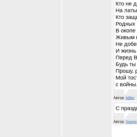
Кто не 
На латы
Кто защ
Родных 
В окопе
Живым 
Не добе
И жизнь 
Перед В
Будь ты
Прошу, 
Мой тос
с войны.
Автор:
ildiko
С празд
Автор:
Vuego