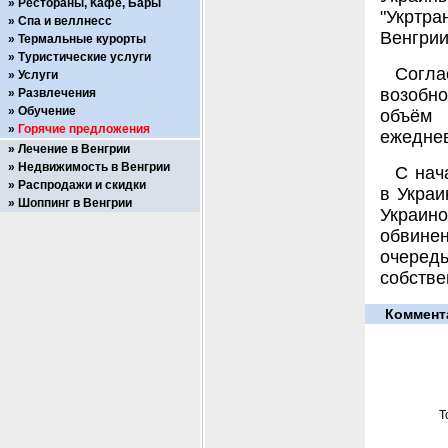
Рестораны, Кафе, Бары
"Укртра
Спа и веллнесс
Венгрии
Термальные курорты
Туристические услуги
Согл
Услуги
возобн
Развлечения
Обучение
объём 
Горячие предложения
ежеднев
Лечение в Венгрии
Недвижимость в Венгрии
С нач
Распродажи и скидки
в Украи
Шоппинг в Венгрии
Украино
обвинен
очередь
собстве
Коммент
Т