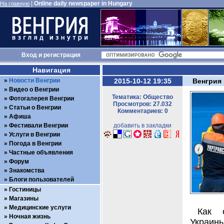
|
Online daily newspaper in Hungary
На главную
Вход
и
регистрация
Навигация
Новости Венгрии
2015-10-12 19:35
Венгрия 
Видео о Венгрии
Тематика: Общество
Фотогалерея Венгрии
Просмотров: 27.032
Статьи о Венгрии
Комментариев: 0
Афиша
Фестивали Венгрии
добавить в закладки
Услуги в Венгрии
Погода в Венгрии
Частные объявления
Форум
Знакомства
Блоги пользователей
Гостиницы
Магазины
Медицинские услуги
Как 
Ночная жизнь
Украины