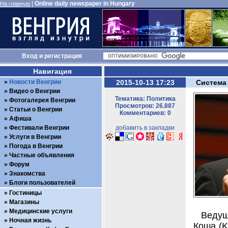
|
Online daily newspaper in Hungary
На главную
Вход
и
регистрация
Навигация
Новости Венгрии
2015-10-13 17:23
Система
Видео о Венгрии
Тематика: Политика
Фотогалерея Венгрии
Просмотров: 26.887
Статьи о Венгрии
Комментариев: 0
Афиша
Фестивали Венгрии
добавить в закладки
Услуги в Венгрии
Погода в Венгрии
Частные объявления
Форум
Знакомства
Блоги пользователей
Гостиницы
Магазины
Медицинские услуги
Ведущ
Ночная жизнь
Коша (K