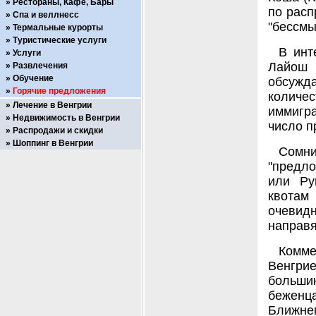
Рестораны, Кафе, Бары
по расп
Спа и веллнесс
"бессмы
Термальные курорты
Туристические услуги
В инт
Услуги
Лайош 
Развлечения
Обучение
обсужда
Горячие предложения
количес
Лечение в Венгрии
иммигра
Недвижимость в Венгрии
число п
Распродажи и скидки
Шоппинг в Венгрии
Сомн
"предло
или Ру
квотам
очевид
направя
Комм
Венгрие
большин
беженц
Ближне