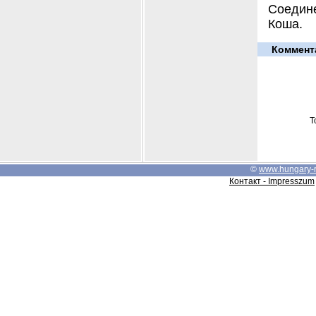
Соедин
Коша.
Коммент
Т
©
www.hungary-
Контакт - Impresszum