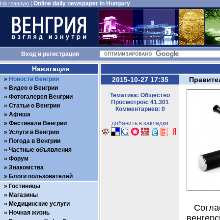
|
Online daily newspaper in Hungary
На главную
Вход
и
регистрация
Навигация
Новости Венгрии
2015-10-27 17:35
Правите
Видео о Венгрии
Тематика: Общество
Фотогалерея Венгрии
Просмотров: 41.301
Статьи о Венгрии
Комментариев: 0
Афиша
Фестивали Венгрии
добавить в закладки
Услуги в Венгрии
Погода в Венгрии
Частные объявления
Форум
Знакомства
Блоги пользователей
Гостиницы
Магазины
Медицинские услуги
Согла
Ночная жизнь
венгер