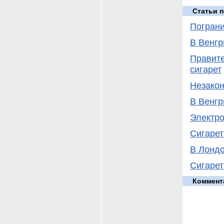
Статьи п
Пограни
В Венгр
Правите
сигарет
Незакон
В Венгр
Электро
Сигарет
В Лондо
Сигарет
Коммент