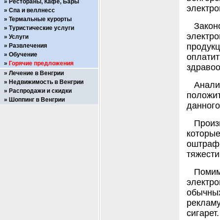
Рестораны, Кафе, Бары
электро
Спа и веллнесс
Термальные курорты
Зако
Туристические услуги
электр
Услуги
продук
Развлечения
Обучение
оплати
Горячие предложения
здравоо
Лечение в Венгрии
Недвижимость в Венгрии
Анал
Распродажи и скидки
положи
Шоппинг в Венгрии
данного
Произ
которы
оштраф
тяжести
Поми
электро
обычны
реклам
сигарет.